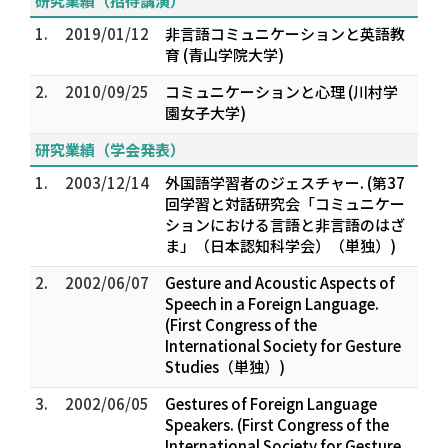
研究業績（招待講演）
1.
2019/01/12
非言語コミュニケーションと英語教
育 (青山学院大学)
2.
2010/09/25
コミュニケーションと心理 (川村学
園女子大学)
研究業績（学会発表）
1.
2003/12/14
外国語学習者のジェスチャー. (第37
回学習と対話研究会「コミュニケー
ションにおける言語と非言語のはざ
ま」（日本認知科学会）（単独）)
2.
2002/06/07
Gesture and Acoustic Aspects of
Speech in a Foreign Language.
(First Congress of the
International Society for Gesture
Studies（単独）)
3.
2002/06/05
Gestures of Foreign Language
Speakers. (First Congress of the
International Society for Gesture