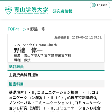
English
研究者情報
TOPページ
> 野邊 修一
（最終更新日 : 2025-09-25 12:58:51）
ノベ シュウイチ
NOBE Shuichi
野邊 修一
所属
青山学院大学 文学部 英米文学科
職種
教授
基幹教員
主要授業科目担当
担当科目
基礎演習Ⅰ・Ⅱ, コミュニケーション概論Ⅰ・Ⅱ, コミ
ュニケーション演習Ⅰ・Ⅱ（４）, 心理学特別講義G,
ノンバーバル・コミュニケーションⅠ, コミュニケーシ
ョンＢ研究（演習）Ⅰ・Ⅱ, コミュニケーションＢ総合