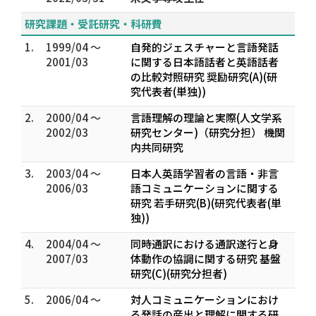
研究課題・受託研究・科研費
1.
1999/04 ～
自発的ジェスチャーと言語発話
2001/03
に関する日本語話者と英語話者
の比較対照研究 奨励研究(A)(研
究代表者(単独))
2.
2000/04 ～
言語理解の理論と実際(人文学系
2002/03
研究センター)（研究分担） 機関
内共同研究
3.
2003/04 ～
日本人英語学習者の言語・非言
2006/03
語コミュニケーションに関する
研究 若手研究(B)(研究代表者(単
独))
4.
2004/04 ～
同時通訳における通訳遂行と身
2007/03
体動作の協調に関する研究 基盤
研究(C)(研究分担者)
5.
2006/04 ～
対人コミュニケーションにおけ
る発話の産出と理解に関する研