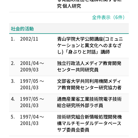
究 個人研究
全件表示（6件）
社会的活動
1.
2002/11
青山学院大学公開講座(コミュニ
ケーションと異文化へのまなざ
し)「身ぶりと対話」講師
2.
2001/04 ～
独立行政法人メディア教育開発
2009/03
センター共同研究員
3.
1997/05 ～
文部省大学共同利用機関メディ
2001/03
ア教育開発センター研究協力者
4.
1997/05 ～
通商産業省工業技術院電子技術
2001/03
総合研究所外部ラボ員
5.
1997/04 ～
技術研究組合新情報処理開発機
2001/03
構マルチモーダルデータベース
サブ委員会委員