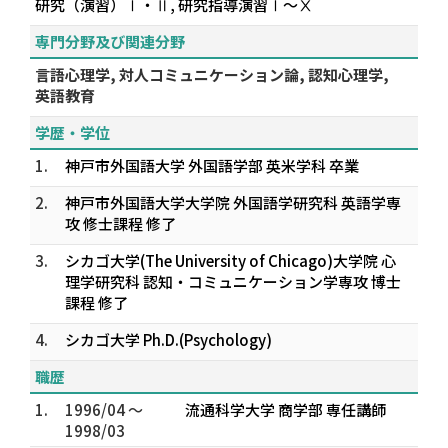
研究（演習）Ⅰ・Ⅱ, 研究指導演習Ⅰ～Ⅹ
専門分野及び関連分野
言語心理学, 対人コミュニケーション論, 認知心理学,
英語教育
学歴・学位
1.
神戸市外国語大学 外国語学部 英米学科 卒業
2.
神戸市外国語大学大学院 外国語学研究科 英語学専
攻 修士課程 修了
3.
シカゴ大学(The University of Chicago)大学院 心
理学研究科 認知・コミュニケーション学専攻 博士
課程 修了
4.
シカゴ大学 Ph.D.(Psychology)
職歴
1.
1996/04 ～
流通科学大学 商学部 専任講師
1998/03