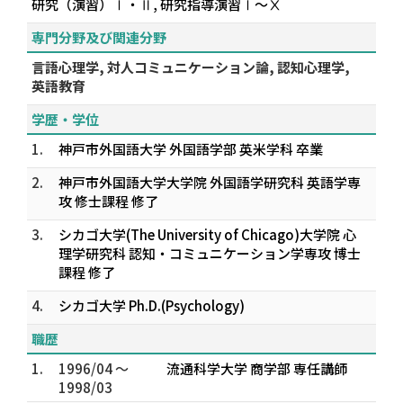
研究（演習）Ⅰ・Ⅱ, 研究指導演習Ⅰ～Ⅹ
専門分野及び関連分野
言語心理学, 対人コミュニケーション論, 認知心理学,
英語教育
学歴・学位
1.
神戸市外国語大学 外国語学部 英米学科 卒業
2.
神戸市外国語大学大学院 外国語学研究科 英語学専
攻 修士課程 修了
3.
シカゴ大学(The University of Chicago)大学院 心
理学研究科 認知・コミュニケーション学専攻 博士
課程 修了
4.
シカゴ大学 Ph.D.(Psychology)
職歴
1.
1996/04 ～
流通科学大学 商学部 専任講師
1998/03