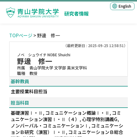
English
研究者情報
TOPページ
> 野邊 修一
（最終更新日 : 2025-09-25 12:58:51）
ノベ シュウイチ
NOBE Shuichi
野邊 修一
所属
青山学院大学 文学部 英米文学科
職種
教授
基幹教員
主要授業科目担当
担当科目
基礎演習Ⅰ・Ⅱ, コミュニケーション概論Ⅰ・Ⅱ, コミ
ュニケーション演習Ⅰ・Ⅱ（４）, 心理学特別講義G,
ノンバーバル・コミュニケーションⅠ, コミュニケーシ
ョンＢ研究（演習）Ⅰ・Ⅱ, コミュニケーションＢ総合