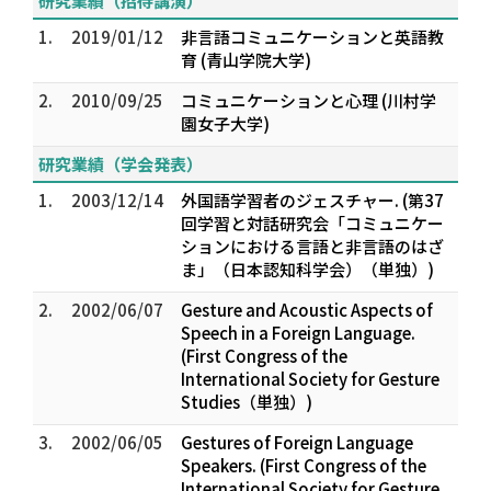
研究業績（招待講演）
1.
2019/01/12
非言語コミュニケーションと英語教
育 (青山学院大学)
2.
2010/09/25
コミュニケーションと心理 (川村学
園女子大学)
研究業績（学会発表）
1.
2003/12/14
外国語学習者のジェスチャー. (第37
回学習と対話研究会「コミュニケー
ションにおける言語と非言語のはざ
ま」（日本認知科学会）（単独）)
2.
2002/06/07
Gesture and Acoustic Aspects of
Speech in a Foreign Language.
(First Congress of the
International Society for Gesture
Studies（単独）)
3.
2002/06/05
Gestures of Foreign Language
Speakers. (First Congress of the
International Society for Gesture