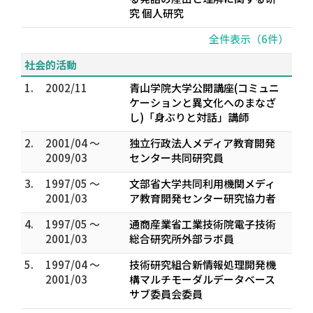
究 個人研究
全件表示（6件）
社会的活動
1.
2002/11
青山学院大学公開講座(コミュニ
ケーションと異文化へのまなざ
し)「身ぶりと対話」講師
2.
2001/04 ～
独立行政法人メディア教育開発
2009/03
センター共同研究員
3.
1997/05 ～
文部省大学共同利用機関メディ
2001/03
ア教育開発センター研究協力者
4.
1997/05 ～
通商産業省工業技術院電子技術
2001/03
総合研究所外部ラボ員
5.
1997/04 ～
技術研究組合新情報処理開発機
2001/03
構マルチモーダルデータベース
サブ委員会委員