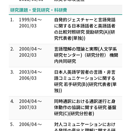
研究課題・受託研究・科研費
1.
1999/04 ～
自発的ジェスチャーと言語発話
2001/03
に関する日本語話者と英語話者
の比較対照研究 奨励研究(A)(研
究代表者(単独))
2.
2000/04 ～
言語理解の理論と実際(人文学系
2002/03
研究センター)（研究分担） 機関
内共同研究
3.
2003/04 ～
日本人英語学習者の言語・非言
2006/03
語コミュニケーションに関する
研究 若手研究(B)(研究代表者(単
独))
4.
2004/04 ～
同時通訳における通訳遂行と身
2007/03
体動作の協調に関する研究 基盤
研究(C)(研究分担者)
5.
2006/04 ～
対人コミュニケーションにおけ
る発話の産出と理解に関する研