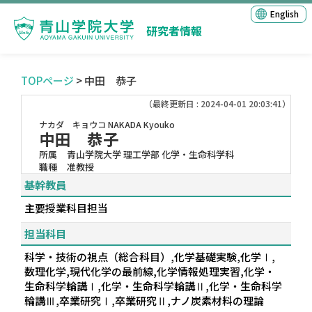
English
研究者情報
TOPページ
> 中田 恭子
（最終更新日 : 2024-04-01 20:03:41）
ナカダ キョウコ
NAKADA Kyouko
中田 恭子
所属
青山学院大学 理工学部 化学・生命科学科
職種
准教授
基幹教員
主要授業科目担当
担当科目
科学・技術の視点（総合科目）,化学基礎実験,化学Ⅰ,
数理化学,現代化学の最前線,化学情報処理実習,化学・
生命科学輪講Ⅰ,化学・生命科学輪講Ⅱ,化学・生命科学
輪講Ⅲ,卒業研究Ⅰ,卒業研究Ⅱ,ナノ炭素材料の理論