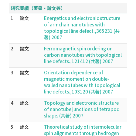
研究業績（著書・論文等）
1.
論文
Energetics and electronic structure
of armchair nanotubes with
topological line defect.,365231 (共
著) 2007
2.
論文
Ferromagnetic spin ordering on
carbon nanotubes with topological
line defects.,121412 (共著) 2007
3.
論文
Orientation dependence of
magnetic moment on double-
walled nanotubes with topological
line defects.,103120 (共著) 2007
4.
論文
Topology and electronic structure
of nanotube junctions of tetrapod
shape. (共著) 2007
5.
論文
Theoretical study of intermolecular
spin alignments through hydrogen