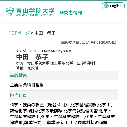
English
研究者情報
TOPページ
> 中田 恭子
（最終更新日 : 2024-04-01 20:03:41）
ナカダ キョウコ
NAKADA Kyouko
中田 恭子
所属
青山学院大学 理工学部 化学・生命科学科
職種
准教授
基幹教員
主要授業科目担当
担当科目
科学・技術の視点（総合科目）,化学基礎実験,化学Ⅰ,
数理化学,現代化学の最前線,化学情報処理実習,化学・
生命科学輪講Ⅰ,化学・生命科学輪講Ⅱ,化学・生命科学
輪講Ⅲ,卒業研究Ⅰ,卒業研究Ⅱ,ナノ炭素材料の理論