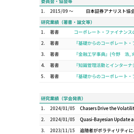
委員会・協会等
1.
2015/09 ～
日本証券アナリスト協会
研究業績（著書・論文等）
1.
著書
コーポレート・ファイナンスの考え
2.
著書
『基礎からのコーポレート・ファイナ
3.
著書
『金融工学事典』(今野 浩, 刈屋
4.
著書
『知識管理活動とインターナショナ
5.
著書
『基礎からのコーポレート・ファイナ
研究業績（学会発表）
1.
2024/01/05
Chasers Drive the Volatil
2.
2024/01/05
Quasi-Bayesian Update an
3.
2023/11/15
追随者がボラティリティに