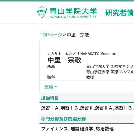
研究者情
TOPページ
> 中里 宗敬
ナカサト ムネノリ
NAKASATO Munenori
中里 宗敬
所属
青山学院大学 国際マネジ
青山学院大学 国際マネジメ
職種
教授
業績
担当科目
演習ⅠＡ,演習ⅠＢ,演習Ⅱ,演習ⅡＡ,演習Ⅱ
専門分野及び関連分野
ファイナンス, 理論経済学, 応用数理