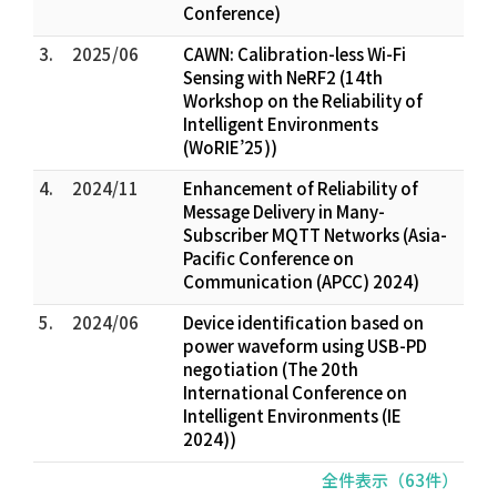
Conference)
3.
2025/06
CAWN: Calibration-less Wi-Fi
Sensing with NeRF2 (14th
Workshop on the Reliability of
Intelligent Environments
(WoRIE’25))
4.
2024/11
Enhancement of Reliability of
Message Delivery in Many-
Subscriber MQTT Networks (Asia-
Pacific Conference on
Communication (APCC) 2024)
5.
2024/06
Device identification based on
power waveform using USB-PD
negotiation (The 20th
International Conference on
Intelligent Environments (IE
2024))
全件表示（63件）