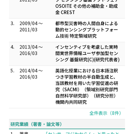
OSOITE その他の補助金・助成
金 CREST
3.
2009/04 ～
都市型災害時の人間自身による
2011/03
動的センシングプラットフォー
ム技術 特定領域研究
4.
2013/04 ～
インセンティブを考慮した実時
2016/03
間実世界情報ユーザ参加型セン
シング 基盤研究(C)(研究代表者)
5.
2014/04 ～
英語化授業における日本語注釈
2016/03
つき学習教材の半自動生成と、
当該教材を用いた学習促進の研
究（SACMI）（領域別研究部門
自然科学研究部）（研究分担）
機関内共同研究
全件表示（8件）
研究業績（著書・論文等）
1.
著書
「センサ、マジわからん」と思ったと