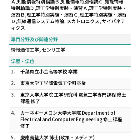
Ａ,知能情報特別輪講Ｂ,知能情報特別輪講Ｃ,知能情報
特別輪講Ｄ,理工学特別実験・演習Ａ,理工学特別実験・
演習Ｂ,理工学特別実験・演習Ｃ,理工学特別実験・演習
Ｄ,無線通信システム特論, メカトロニクス, サイバネテ
ィクス
専門分野及び関連分野
情報通信工学, センサ工学
学歴・学位
1.
千葉県立小金高等学校 卒業
2.
東京大学工学部電気工学科卒業
3.
東京大学大学院 工学研究科 電気工学専門課程 修士
課程 修了
4.
カーネギーメロン大学大学院 Department of
Electrical and Computer Engineering 修士課程
修了
5.
慶應義塾大学 博士(政策・メディア)