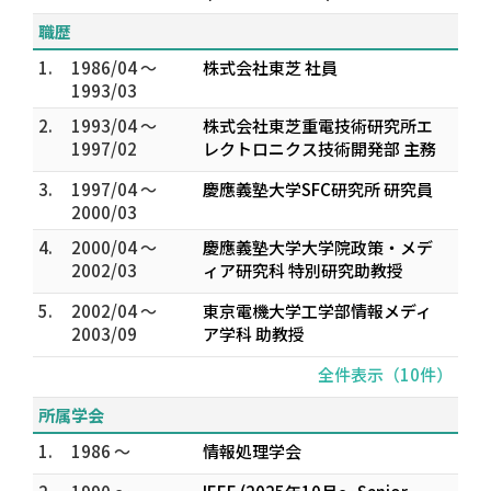
職歴
1.
1986/04 ～
株式会社東芝 社員
1993/03
2.
1993/04 ～
株式会社東芝重電技術研究所エ
1997/02
レクトロニクス技術開発部 主務
3.
1997/04 ～
慶應義塾大学SFC研究所 研究員
2000/03
4.
2000/04 ～
慶應義塾大学大学院政策・メデ
2002/03
ィア研究科 特別研究助教授
5.
2002/04 ～
東京電機大学工学部情報メディ
2003/09
ア学科 助教授
全件表示（10件）
所属学会
1.
1986 ～
情報処理学会