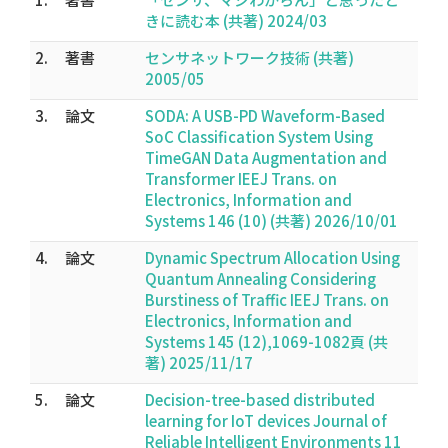
きに読む本 (共著) 2024/03
2.
著書
センサネットワーク技術 (共著)
2005/05
3.
論文
SODA: A USB-PD Waveform-Based
SoC Classification System Using
TimeGAN Data Augmentation and
Transformer IEEJ Trans. on
Electronics, Information and
Systems 146 (10) (共著) 2026/10/01
4.
論文
Dynamic Spectrum Allocation Using
Quantum Annealing Considering
Burstiness of Traffic IEEJ Trans. on
Electronics, Information and
Systems 145 (12),1069-1082頁 (共
著) 2025/11/17
5.
論文
Decision-tree-based distributed
learning for IoT devices Journal of
Reliable Intelligent Environments 11