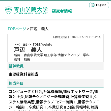
English
研究者情報
TOPページ
> 戸辺 義人
（最終更新日 : 2026-07-19 11:54:54）
トベ ヨシト
TOBE Yoshito
戸辺 義人
所属
青山学院大学 理工学部 情報テクノロジー学科
職種
教授
基幹教員
主要授業科目担当
担当科目
コンピュータと社会,計算機概論,情報ネットワーク,情
報と社会,情報テクノロジー数理演習,計算機実習Ⅱ,シ
ステム構築実習,情報テクノロジー輪講Ⅰ,情報テクノロ
ジー輪講Ⅱ,卒業研究Ⅰ,卒業研究Ⅱ,知能情報特別輪講