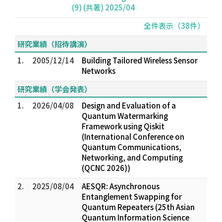
(9) (共著) 2025/04
全件表示（38件）
研究業績（招待講演）
1.
2005/12/14
Building Tailored Wireless Sensor
Networks
研究業績（学会発表）
1.
2026/04/08
Design and Evaluation of a
Quantum Watermarking
Framework using Qiskit
(International Conference on
Quantum Communications,
Networking, and Computing
(QCNC 2026))
2.
2025/08/04
AESQR: Asynchronous
Entanglement Swapping for
Quantum Repeaters (25th Asian
Quantum Information Science