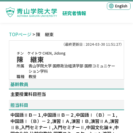
English
研究者情報
TOPページ
> 陳 継東
（最終更新日 : 2024-03-30 11:51:27）
チン ケイトウ
CHEN, Jidong
陳 継東
所属
青山学院大学 国際政治経済学部 国際コミュニケー
ション学科
職種
教授
基幹教員
主要授業科目担当
担当科目
中国語ⅡＢ－１,中国語ⅡＢ－２,中国語Ⅰ（Ｂ）－１,
中国語Ⅰ（Ｂ）－２,演習ⅠＡ,演習ⅠＢ,演習ⅡＡ,演習
ⅡＢ,入門セミナーⅠ,入門セミナーⅡ,中国文化論＊,中