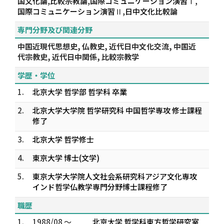
国文化論,比較宗教論,国際コミュニケーション演習Ⅰ,
国際コミュニケーション演習Ⅱ,日中文化比較論
専門分野及び関連分野
中国近現代思想史, 仏教史, 近代日中文化交流, 中国近
代宗教史, 近代日中関係, 比較宗教学
学歴・学位
1.
北京大学 哲学部 哲学科 卒業
2.
北京大学大学院 哲学研究科 中国哲学専攻 修士課程
修了
3.
北京大学 哲学修士
4.
東京大学 博士(文学)
5.
東京大学大学院人文社会系研究科アジア文化専攻
インド哲学仏教学専門分野博士課程修了
職歴
1.
1988/08 ～
北京大学 哲学科東方哲学研究室