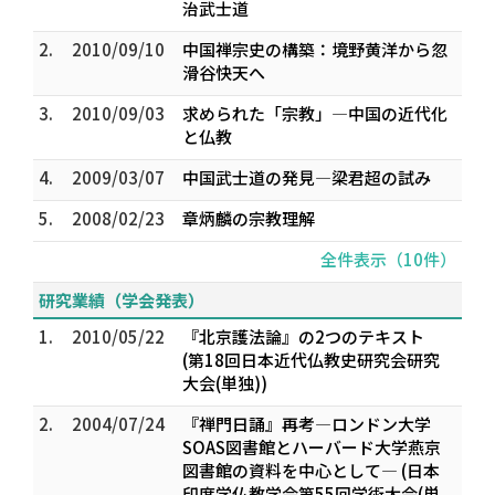
治武士道
2.
2010/09/10
中国禅宗史の構築：境野黄洋から忽
滑谷快天へ
3.
2010/09/03
求められた「宗教」―中国の近代化
と仏教
4.
2009/03/07
中国武士道の発見―梁君超の試み
5.
2008/02/23
章炳麟の宗教理解
全件表示（10件）
研究業績（学会発表）
1.
2010/05/22
『北京護法論』の2つのテキスト
(第18回日本近代仏教史研究会研究
大会(単独))
2.
2004/07/24
『禅門日誦』再考―ロンドン大学
SOAS図書館とハーバード大学燕京
図書館の資料を中心として― (日本
印度学仏教学会第55回学術大会(単