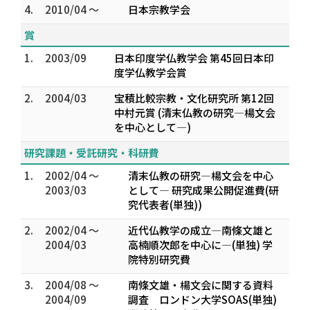
4.
2010/04 ～
日本宗教学会
賞
1.
2003/09
日本印度学仏教学会 第45回日本印
度学仏教学会賞
2.
2004/03
宝積比較宗教・文化研究所 第12回
中村元賞 (清末仏教の研究―楊文会
を中心として―)
研究課題・受託研究・科研費
1.
2002/04 ～
清末仏教の研究―楊文会を中心
2003/03
として― 研究成果公開促進費(研
究代表者(単独))
2.
2002/04 ～
近代仏教学の成立―南條文雄と
2004/03
高楠順次郎を中心に―(単独) 学
院特別研究費
3.
2004/08 ～
南條文雄・楊文会に関する資料
2004/09
調査 ロンドン大学SOAS(単独)