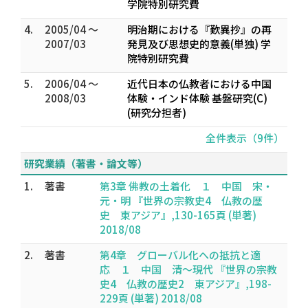
学院特別研究費
4.
2005/04 ～
明治期における『歎異抄』の再
2007/03
発見及び思想史的意義(単独) 学
院特別研究費
5.
2006/04 ～
近代日本の仏教者における中国
2008/03
体験・インド体験 基盤研究(C)
(研究分担者)
全件表示（9件）
研究業績（著書・論文等）
1.
著書
第3章 佛教の土着化 １ 中国 宋・
元・明 『世界の宗教史4 仏教の歴
史 東アジア』,130-165頁 (単著)
2018/08
2.
著書
第4章 グローバル化への抵抗と適
応 １ 中国 清～現代 『世界の宗教
史4 仏教の歴史2 東アジア』,198-
229頁 (単著) 2018/08