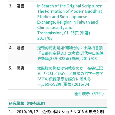
3.
著書
In Search of the Original Scriptures:
The Formation of Modern Buddhist
Studies and Sino-Japanese
Exchange, Religion in Taiwan and
China: Locality and
Transmission,,01-35頁 (単著)
2017/03
4.
著書
逆転的历史是如何開始的：小栗栖香頂
『支那開宗見込』之考察 近代中日関係
史新論,389-428頁 (単著) 2017/03
5.
著書
太鼓腹の弥勒は佛教なのかー布袋伝記
考 「心身／身心」と環境の哲学―东ア
ジアの伝統思想を媒介に考える
―,569-592頁 (単著) 2016/04
全件表示（57件）
研究業績（招待講演）
1.
2010/09/12
近代中国ナショナリズムの形成と明