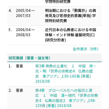
学院特別研究費
4.
2005/04 ～
明治期における『歎異抄』の再
2007/03
発見及び思想史的意義(単独) 学
院特別研究費
5.
2006/04 ～
近代日本の仏教者における中国
2008/03
体験・インド体験 基盤研究(C)
(研究分担者)
全件表示（9件）
研究業績（著書・論文等）
1.
著書
第3章 佛教の土着化 １ 中国 宋・
元・明 『世界の宗教史4 仏教の歴
史 東アジア』,130-165頁 (単著)
2018/08
2.
著書
第4章 グローバル化への抵抗と適
応 １ 中国 清～現代 『世界の宗教
史4 仏教の歴史2 東アジア』,198-
229頁 (単著) 2018/08