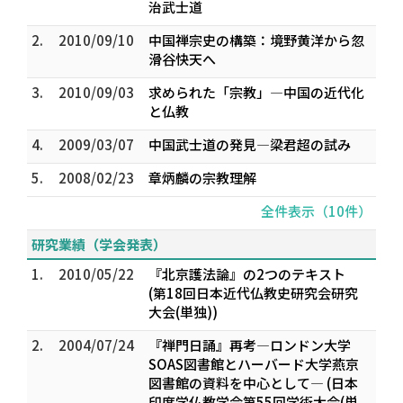
治武士道
2.
2010/09/10
中国禅宗史の構築：境野黄洋から忽
滑谷快天へ
3.
2010/09/03
求められた「宗教」―中国の近代化
と仏教
4.
2009/03/07
中国武士道の発見―梁君超の試み
5.
2008/02/23
章炳麟の宗教理解
全件表示（10件）
研究業績（学会発表）
1.
2010/05/22
『北京護法論』の2つのテキスト
(第18回日本近代仏教史研究会研究
大会(単独))
2.
2004/07/24
『禅門日誦』再考―ロンドン大学
SOAS図書館とハーバード大学燕京
図書館の資料を中心として― (日本
印度学仏教学会第55回学術大会(単