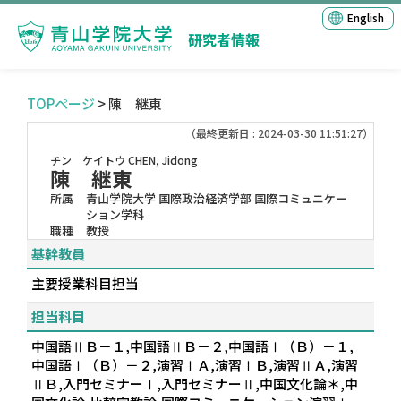
English
研究者情報
TOPページ
> 陳 継東
（最終更新日 : 2024-03-30 11:51:27）
チン ケイトウ
CHEN, Jidong
陳 継東
所属
青山学院大学 国際政治経済学部 国際コミュニケー
ション学科
職種
教授
基幹教員
主要授業科目担当
担当科目
中国語ⅡＢ－１,中国語ⅡＢ－２,中国語Ⅰ（Ｂ）－１,
中国語Ⅰ（Ｂ）－２,演習ⅠＡ,演習ⅠＢ,演習ⅡＡ,演習
ⅡＢ,入門セミナーⅠ,入門セミナーⅡ,中国文化論＊,中