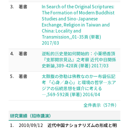
3.
著書
In Search of the Original Scriptures:
The Formation of Modern Buddhist
Studies and Sino-Japanese
Exchange, Religion in Taiwan and
China: Locality and
Transmission,,01-35頁 (単著)
2017/03
4.
著書
逆転的历史是如何開始的：小栗栖香頂
『支那開宗見込』之考察 近代中日関係
史新論,389-428頁 (単著) 2017/03
5.
著書
太鼓腹の弥勒は佛教なのかー布袋伝記
考 「心身／身心」と環境の哲学―东ア
ジアの伝統思想を媒介に考える
―,569-592頁 (単著) 2016/04
全件表示（57件）
研究業績（招待講演）
1.
2010/09/12
近代中国ナショナリズムの形成と明