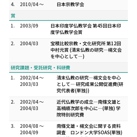
4.
2010/04 ～
日本宗教学会
賞
1.
2003/09
日本印度学仏教学会 第45回日本印
度学仏教学会賞
2.
2004/03
宝積比較宗教・文化研究所 第12回
中村元賞 (清末仏教の研究―楊文会
を中心として―)
研究課題・受託研究・科研費
1.
2002/04 ～
清末仏教の研究―楊文会を中心
2003/03
として― 研究成果公開促進費(研
究代表者(単独))
2.
2002/04 ～
近代仏教学の成立―南條文雄と
2004/03
高楠順次郎を中心に―(単独) 学
院特別研究費
3.
2004/08 ～
南條文雄・楊文会に関する資料
2004/09
調査 ロンドン大学SOAS(単独)