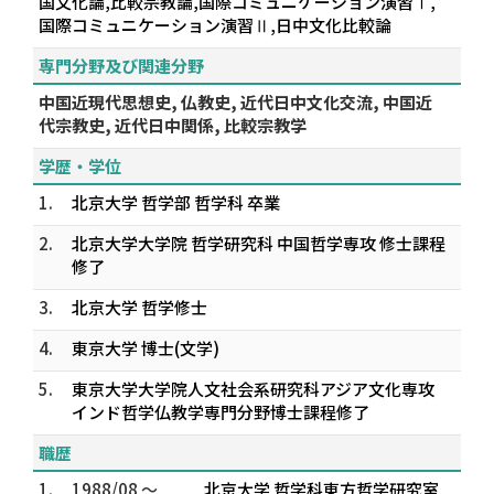
国文化論,比較宗教論,国際コミュニケーション演習Ⅰ,
国際コミュニケーション演習Ⅱ,日中文化比較論
専門分野及び関連分野
中国近現代思想史, 仏教史, 近代日中文化交流, 中国近
代宗教史, 近代日中関係, 比較宗教学
学歴・学位
1.
北京大学 哲学部 哲学科 卒業
2.
北京大学大学院 哲学研究科 中国哲学専攻 修士課程
修了
3.
北京大学 哲学修士
4.
東京大学 博士(文学)
5.
東京大学大学院人文社会系研究科アジア文化専攻
インド哲学仏教学専門分野博士課程修了
職歴
1.
1988/08 ～
北京大学 哲学科東方哲学研究室