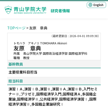
English
研究者情報
TOPページ
> 友原 章典
（最終更新日 : 2026-04-01 09:09:38）
トモハラ アキノリ
TOMOHARA Akinori
友原 章典
所属
青山学院大学 国際政治経済学部 国際経済学科
職種
教授
基幹教員
主要授業科目担当
担当科目
演習ⅠＡ,演習ⅠＢ,演習Ⅱ,演習ⅡＡ,演習ⅡＢ,入門セミ
ナーⅡ,プリゼミ,国際経済学入門,国際経済Ａ,多国籍企
業論,国際経済学Ⅱ,公共経済学,国際経済学演習Ⅰ,国際
経済学演習Ⅱ,多国籍企業論研究Ⅰ