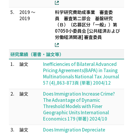
5.
2019 ～
科学研究費助成事業 審査委
2019
員 審査第二部会 基盤研究
（Ｂ）（応募区分「一般」）第
07050小委員会 [公共経済および
労働経済関連] 審査委員
研究業績（著書・論文等）
1.
論文
Inefficiencies of Bilateral Advanced
Pricing Agreements(BAPA) in Taxing
Multinationals National Tax Journal
57 (4),863-873頁 (単著) 2004/12
2.
論文
Does Immigration Increase Crime?
The Advantage of Dynamic
Threshold Models with Finer
Geographic Units International
Economics 179 (単著) 2024/10
3.
論文
Does Immigration Depreciate