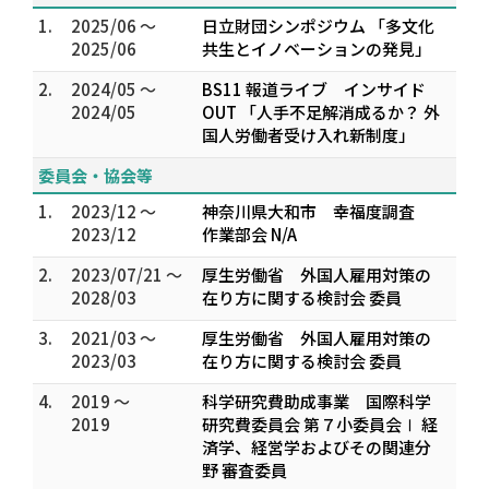
1.
2025/06 ～
日立財団シンポジウム 「多文化
2025/06
共生とイノベーションの発見」
2.
2024/05 ～
BS11 報道ライブ インサイド
2024/05
OUT 「人手不足解消成るか？ 外
国人労働者受け入れ新制度」
委員会・協会等
1.
2023/12 ～
神奈川県大和市 幸福度調査
2023/12
作業部会 N/A
2.
2023/07/21 ～
厚生労働省 外国人雇用対策の
2028/03
在り方に関する検討会 委員
3.
2021/03 ～
厚生労働省 外国人雇用対策の
2023/03
在り方に関する検討会 委員
4.
2019 ～
科学研究費助成事業 国際科学
2019
研究費委員会 第７小委員会Ⅰ 経
済学、経営学およびその関連分
野 審査委員