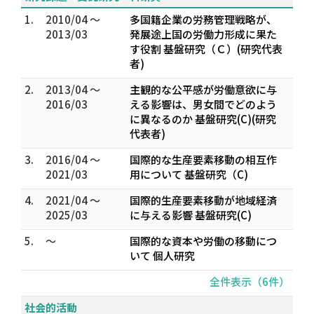
1.
2010/04 ～
多国籍企業の労務管理戦略が、
2013/03
発展途上国の労働力形成に果た
す役割 基盤研究（Ｃ）(研究代表
者)
2.
2013/04 ～
主観的な公平感が労働意欲に与
2016/03
える影響は、男女間でどのよう
に異なるのか 基盤研究(C)(研究
代表者)
3.
2016/04 ～
国際的な生産要素移動の相互作
2021/03
用について 基盤研究（C)
4.
2021/04 ～
国際的生産要素移動が地域経済
2025/03
に与える影響 基盤研究(C)
5.
～
国際的な資本や労働の移動につ
いて 個人研究
全件表示（6件）
社会的活動