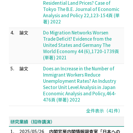
Residential Land Prices? Case of
Tokyo The B.E. Journal of Economic
Analysis and Policy 22,123-154頁 (単
著) 2022
4.
論文
Do Migration Networks Worsen
Trade Deficit? Evidence from the
United States and Germany The
World Economy 44 (6),1720-1739頁
(単著) 2021
5.
論文
Does an Increase in the Number of
Immigrant Workers Reduce
Unemployment Rates? An Industry
Sector Unit Level Analysis in Japan
Economic Analysis and Policy,464-
476頁 (単著) 2022
全件表示（41件）
研究業績（招待講演）
1.
2025/05/26
内閣官房内閣情報調査室「日本への