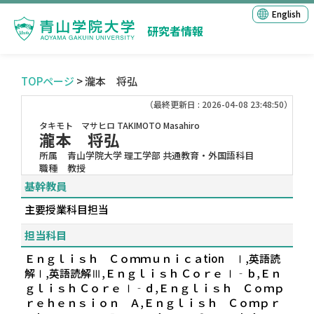
English
研究者情報
TOPページ
> 瀧本 将弘
（最終更新日 : 2026-04-08 23:48:50）
タキモト マサヒロ
TAKIMOTO Masahiro
瀧本 将弘
所属
青山学院大学 理工学部 共通教育・外国語科目
職種
教授
基幹教員
主要授業科目担当
担当科目
Ｅｎｇｌｉｓｈ Ｃｏｍｍｕｎｉｃａtion Ⅰ,英語読
解Ⅰ,英語読解Ⅲ,Ｅｎｇｌｉｓｈ Ｃｏｒｅ Ⅰ‐ｂ,Ｅｎ
ｇｌｉｓｈ Ｃｏｒｅ Ⅰ‐ｄ,Ｅｎｇｌｉｓｈ Ｃｏｍｐ
ｒｅｈｅｎｓｉｏｎ Ａ,Ｅｎｇｌｉｓｈ Ｃｏｍｐｒ