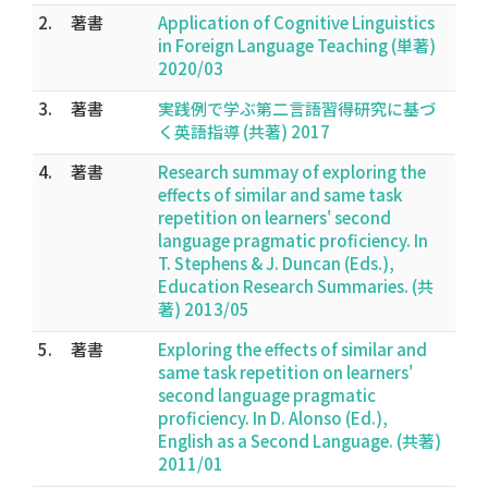
2.
著書
Application of Cognitive Linguistics
in Foreign Language Teaching (単著)
2020/03
3.
著書
実践例で学ぶ第二言語習得研究に基づ
く英語指導 (共著) 2017
4.
著書
Research summay of exploring the
effects of similar and same task
repetition on learners' second
language pragmatic proficiency. In
T. Stephens & J. Duncan (Eds.),
Education Research Summaries. (共
著) 2013/05
5.
著書
Exploring the effects of similar and
same task repetition on learners'
second language pragmatic
proficiency. In D. Alonso (Ed.),
English as a Second Language. (共著)
2011/01