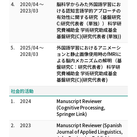
4.
2020/04 ～
脳科学からみた外国語学習にお
2023/03
ける認知言語学的アプローチの
有効性に関する研究（基盤研究
C:研究代表者（単独）） 科学研
究費補助金 学術研究助成基金
基盤研究(C)(研究代表者 (単独))
5.
2025/04 ～
外国語学習におけるアニメーシ
2028/03
ョンと静止画像使用時のfMRIに
よる脳内メカニズムの解明 （基
盤研究C：研究代表者） 科学研
究費補助金 学術研究助成基金
基盤研究(C)(研究代表者)
社会的活動
1.
2024
Manuscript Reviewer
(Cognitive Processing,
Springer Link)
2.
2023
Manuscript Reviewer (Spanish
Journal of Applied Linguistics,