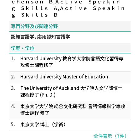
ｅｈｅｎｓｏｎ Ｂ,Ａｃｔｉｖｅ Ｓｐｅａｋｉｎ
ｇ Ｓｋｉｌｌｓ Ａ,Ａｃｔｉｖｅ Ｓｐｅａｋｉｎ
ｇ Ｓｋｉｌｌｓ Ｂ
専門分野及び関連分野
認知言語学, 応用認知言語学
学歴・学位
1.
Harvard University 教育学大学院言語文化習得専
攻修士課程修了
2.
Harvard University Master of Education
3.
The University of Auckland 大学院人文学部博士
課程修了 (Ph. D.)
4.
東京大学大学院 総合文化研究科 言語情報科学専攻
博士課程 修了
5.
東京大学 博士（学術）
全件表示（7件）