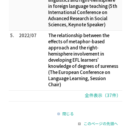
in foreign language teaching (5th
International Conference on
Advanced Research in Social
Sciences, Keynote Speaker)
5.
2022/07
The relationship between the
effects of metaphor-based
approach and the right-
hemisphere involvement in
developing EFL learners'
knowledge of degrees of sureness
(The European Conference on
Language Learning, Session
Chair)
全件表示（37件）
閉じる
このページの先頭へ