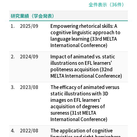
全件表示（36件）
研究業績（学会発表）
1.
2025/09
Empowering rhetorical skills: A
cognitive linguistic approach to
language learning (33rd MELTA
International Conference)
2.
2024/09
Impact of animated vs. static
illustrations on EFL learners'
politeness acquisition (32nd
MELTA International Conference)
3.
2023/08
The efficacy of animated versus
static illustrations with 3D
images on EFL learners’
acquisition of degrees of
sureness (31st MELTA
International Conference)
4.
2022/08
The application of cognitive
linguistics and right-hemisphere