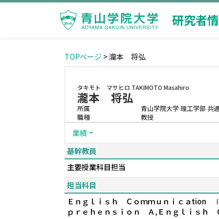
研究者情
TOPページ
> 瀧本 将弘
タキモト マサヒロ
TAKIMOTO Masahiro
瀧本 将弘
所属
青山学院大学 理工学部 共
職種
教授
業績
基幹教員
主要授業科目担当
担当科目
Ｅｎｇｌｉｓｈ Ｃｏｍｍｕｎｉｃａtion Ⅰ
ｐｒｅｈｅｎｓｉｏｎ Ａ,Ｅｎｇｌｉｓｈ 