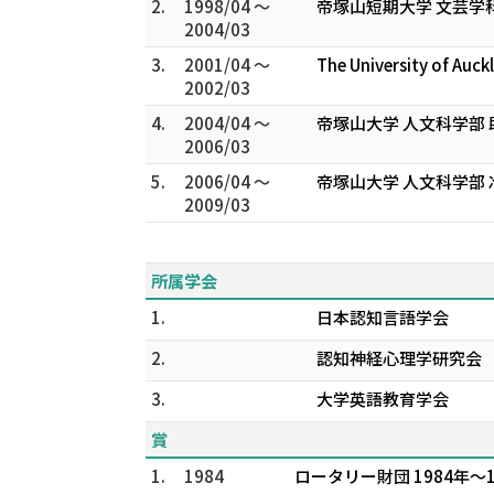
2.
1998/04 ～
帝塚山短期大学 文芸学
2004/03
3.
2001/04 ～
The University of 
2002/03
4.
2004/04 ～
帝塚山大学 人文科学部 
2006/03
5.
2006/04 ～
帝塚山大学 人文科学部 
2009/03
所属学会
1.
日本認知言語学会
2.
認知神経心理学研究会
3.
大学英語教育学会
賞
1.
1984
ロータリー財団 1984年