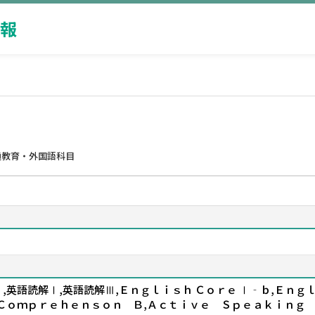
報
通教育・外国語科目
,英語読解Ⅰ,英語読解Ⅲ,Ｅｎｇｌｉｓｈ Ｃｏｒｅ Ⅰ‐ｂ,Ｅｎｇ
Ｃｏｍｐｒｅｈｅｎｓｏｎ Ｂ,Ａｃｔｉｖｅ Ｓｐｅａｋｉｎｇ 