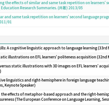
 the effects of similar and same task repetition on learners' 
), Education Research Summaries. (共著) 2013/05
ilar and same task repetition on learners' second language pragma
2011/01
lls: A cognitive linguistic approach to language learning (33r
atic illustrations on EFL learners' politeness acquisition (32n
versus static illustrations with 3D images on EFL learners’ acqu
)
ive linguistics and right-hemisphere in foreign language teach
ces, Keynote Speaker)
 the effects of metaphor-based approach and the right-hemisph
sureness (The European Conference on Language Learning, Sess