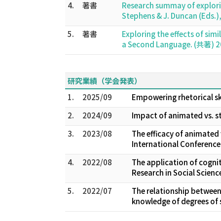
4.
著書
Research summay of exploring
Stephens & J. Duncan (Eds.
5.
著書
Exploring the effects of sim
a Second Language. (共著) 
研究業績（学会発表）
1.
2025/09
Empowering rhetorical ski
2.
2024/09
Impact of animated vs. st
3.
2023/08
The efficacy of animated 
International Conference
4.
2022/08
The application of cognit
Research in Social Scien
5.
2022/07
The relationship between
knowledge of degrees of 