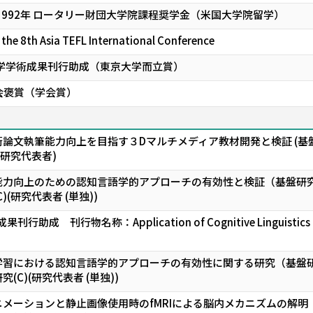
～1992年 ロータリー財団大学院課程奨学金（米国大学院留学）
r the 8th Asia TEFL International Conference
大学学術成果刊行助成（東京大学而立賞）
会褒賞（学会賞）
論文執筆能力向上を目指す３Dマルチメディア教材開発と検証 (基盤
(研究代表者)
力向上のための認知言語学的アプローチの有効性と検証（基盤研究C
(研究代表者 (単独))
助成 刊行物名称：Application of Cognitive Linguistics in
習における認知言語学的アプローチの有効性に関する研究（基盤研究
C)(研究代表者 (単独))
メーションと静止画像使用時のfMRIによる脳内メカニズムの解明 