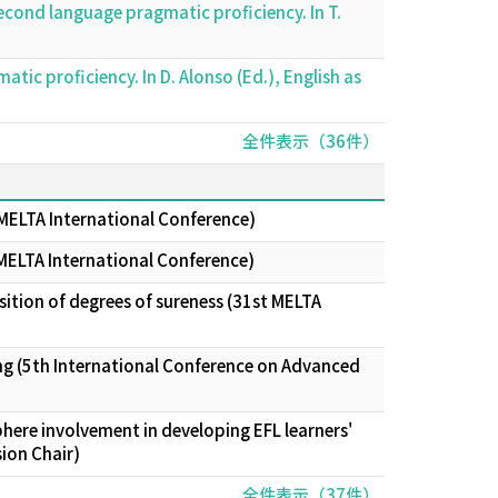
second language pragmatic proficiency. In T.
tic proficiency. In D. Alonso (Ed.), English as
全件表示（36件）
d MELTA International Conference)
d MELTA International Conference)
isition of degrees of sureness (31st MELTA
ing (5th International Conference on Advanced
ere involvement in developing EFL learners'
ion Chair)
全件表示（37件）