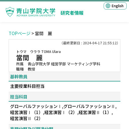
English
研究者情報
TOPページ
> 當間 麗
（最終更新日 : 2024-04-17 21:55:12）
トウマ ウララ
TOMA Ulara
當間 麗
所属
青山学院大学 経営学部 マーケティング学科
職種
教授
基幹教員
主要授業科目担当
担当科目
グローバルファッションⅠ,グローバルファッションⅡ,
経営演習Ⅰ（1）,経営演習Ⅰ（2）,経営演習Ⅱ（1）,
経営演習Ⅱ（2）
専門分野及び関連分野