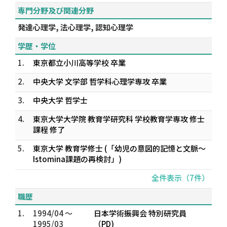
専門分野及び関連分野
発達心理学, 法心理学, 認知心理学
学歴・学位
1.
東京都立小川高等学校 卒業
2.
中央大学 文学部 哲学科心理学専攻 卒業
3.
中央大学 哲学士
4.
東京大学大学院 教育学研究科 学校教育学専攻 修士
課程 修了
5.
東京大学 教育学修士 (「幼児の意図的記憶と文脈～
Istomina課題の再検討」)
全件表示（7件）
職歴
1.
1994/04 ～
日本学術振興会 特別研究員
1995/03
（PD)