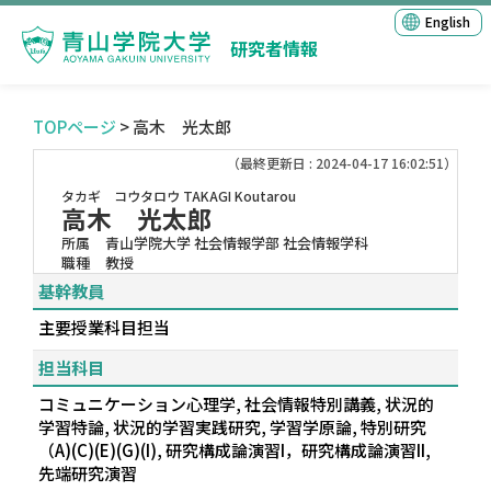
English
研究者情報
TOPページ
> 高木 光太郎
（最終更新日 : 2024-04-17 16:02:51）
タカギ コウタロウ
TAKAGI Koutarou
高木 光太郎
所属
青山学院大学 社会情報学部 社会情報学科
職種
教授
基幹教員
主要授業科目担当
担当科目
コミュニケーション心理学, 社会情報特別講義, 状況的
学習特論, 状況的学習実践研究, 学習学原論, 特別研究
（A)(C)(E)(G)(I), 研究構成論演習I，研究構成論演習II,
先端研究演習