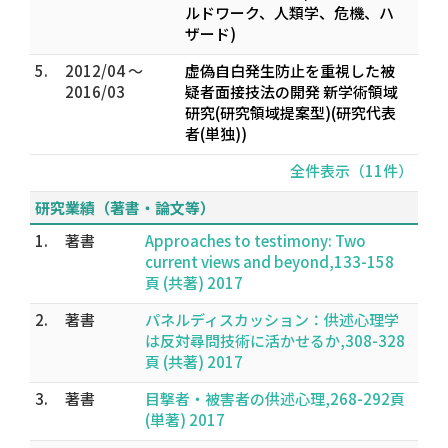
ルドワーク、人類学、危機、ハ
ザード)
5.
2012/04 ～
虚偽自白発生防止を重視した被
2016/03
疑者面接技法の開発 新学術領域
研究(研究領域提案型)(研究代表
者(単独))
全件表示（11件）
研究業績（著書・論文等）
1.
著書
Approaches to testimony: Two
current views and beyond,133-158
頁 (共著) 2017
2.
著書
パネルディスカッション：供述心理学
は反対尋問技術に活かせるか,308-328
頁 (共著) 2017
3.
著書
目撃者・被害者の供述心理,268-292頁
(単著) 2017