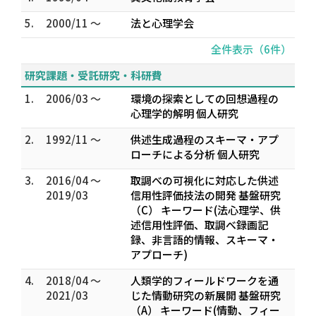
5.
2000/11 ～
法と心理学会
全件表示（6件）
研究課題・受託研究・科研費
1.
2006/03 ～
環境の探索としての回想過程の
心理学的解明 個人研究
2.
1992/11 ～
供述生成過程のスキーマ・アプ
ローチによる分析 個人研究
3.
2016/04 ～
取調べの可視化に対応した供述
2019/03
信用性評価技法の開発 基盤研究
（C） キーワード(法心理学、供
述信用性評価、取調べ録画記
録、非言語的情報、スキーマ・
アプローチ)
4.
2018/04 ～
人類学的フィールドワークを通
2021/03
じた情動研究の新展開 基盤研究
（A） キーワード(情動、フィー