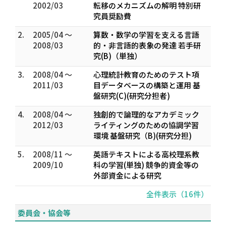
2002/03
転移のメカニズムの解明 特別研
究員奨励費
2.
2005/04 ～
算数・数学の学習を支える言語
2008/03
的・非言語的表象の発達 若手研
究(B)（単独）
3.
2008/04 ～
心理統計教育のためのテスト項
2011/03
目データベースの構築と運用 基
盤研究(C)(研究分担者)
4.
2008/04 ～
独創的で論理的なアカデミック
2012/03
ライティングのための協調学習
環境 基盤研究（B)(研究分担)
5.
2008/11 ～
英語テキストによる高校理系教
2009/10
科の学習(単独) 競争的資金等の
外部資金による研究
全件表示（16件）
委員会・協会等