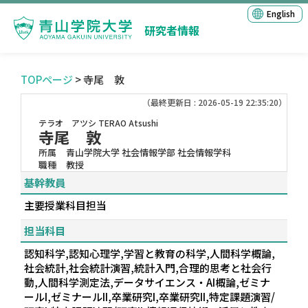
English
研究者情報
TOPページ
> 寺尾 敦
（最終更新日 : 2026-05-19 22:35:20）
テラオ アツシ
TERAO Atsushi
寺尾 敦
所属
青山学院大学 社会情報学部 社会情報学科
職種
教授
基幹教員
主要授業科目担当
担当科目
認知科学,認知心理学,学習と教育の科学,人間科学概論,
社会統計,社会統計演習,統計入門,合理的思考と社会行
動,人間科学測定法,データサイエンス・AI概論,ゼミナ
ールI,ゼミナールII,卒業研究I,卒業研究II,特定課題演習/