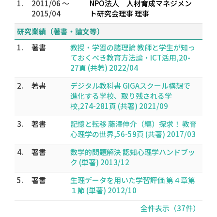
1.
2011/06 ～
NPO法人 人材育成マネジメン
2015/04
ト研究会理事 理事
研究業績（著書・論文等）
1.
著書
教授・学習の諸理論 教師と学生が知っ
ておくべき教育方法論・ICT活用,20-
27頁 (共著) 2022/04
2.
著書
デジタル教科書 GIGAスクール構想で
進化する学校、取り残される学
校,274-281頁 (共著) 2021/09
3.
著書
記憶と転移 藤澤伸介（編）探求！ 教育
心理学の世界,56-59頁 (共著) 2017/03
4.
著書
数学的問題解決 認知心理学ハンドブッ
ク (単著) 2013/12
5.
著書
生理データを用いた学習評価 第４章第
１節 (単著) 2012/10
全件表示（37件）