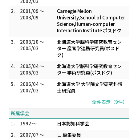
2002/03
2.
2001/09 ～
Carnegie Mellon
2003/09
University,School of Computer
Science,Human-computer
Interaction Institute ポスドク
3.
2003/10 ～
北海道大学脳科学研究教育セン
2005/03
ター 産官学連携研究員(ポスド
ク)
4.
2005/04 ～
北海道大学脳科学研究教育セン
2006/03
ター 学術研究員(ポスドク)
5.
2006/04 ～
北海道大学 大学院文学研究科博
2007/03
士研究員
全件表示（9件）
所属学会
1.
1992 ～
日本認知科学会
2.
2007/07 ～
∟ 編集委員