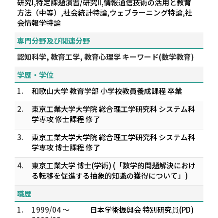
研究I,特定課題演習/研究II,情報通信技術の活用と教育
方法（中等）,社会統計特論,ウェブラーニング特論,社
会情報学特論
専門分野及び関連分野
認知科学, 教育工学, 教育心理学 キーワード(数学教育)
学歴・学位
1.
和歌山大学 教育学部 小学校教員養成課程 卒業
2.
東京工業大学大学院 総合理工学研究科 システム科
学専攻 修士課程 修了
3.
東京工業大学大学院 総合理工学研究科 システム科
学専攻 博士課程 修了
4.
東京工業大学 博士(学術) (「数学的問題解決におけ
る転移を促進する抽象的知識の獲得について」)
職歴
1.
1999/04 ～
日本学術振興会 特別研究員(PD)