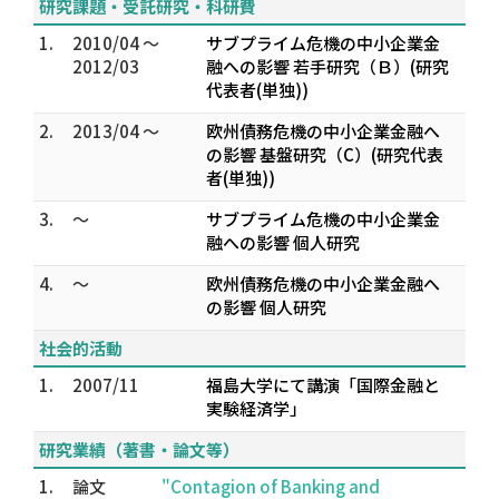
研究課題・受託研究・科研費
1.
2010/04 ～
サブプライム危機の中小企業金
2012/03
融への影響 若手研究（Ｂ）(研究
代表者(単独))
2.
2013/04 ～
欧州債務危機の中小企業金融へ
の影響 基盤研究（C）(研究代表
者(単独))
3.
～
サブプライム危機の中小企業金
融への影響 個人研究
4.
～
欧州債務危機の中小企業金融へ
の影響 個人研究
社会的活動
1.
2007/11
福島大学にて講演「国際金融と
実験経済学」
研究業績（著書・論文等）
1.
論文
"Contagion of Banking and