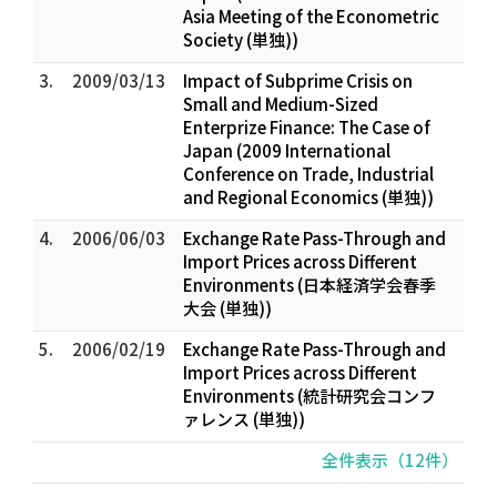
Asia Meeting of the Econometric
Society (単独))
3.
2009/03/13
Impact of Subprime Crisis on
Small and Medium-Sized
Enterprize Finance: The Case of
Japan (2009 International
Conference on Trade, Industrial
and Regional Economics (単独))
4.
2006/06/03
Exchange Rate Pass-Through and
Import Prices across Different
Environments (日本経済学会春季
大会 (単独))
5.
2006/02/19
Exchange Rate Pass-Through and
Import Prices across Different
Environments (統計研究会コンフ
ァレンス (単独))
全件表示（12件）