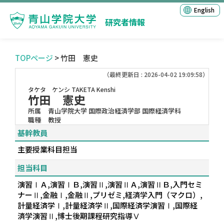
English
研究者情報
TOPページ
> 竹田 憲史
（最終更新日 : 2026-04-02 19:09:58）
タケタ ケンシ
TAKETA Kenshi
竹田 憲史
所属
青山学院大学 国際政治経済学部 国際経済学科
職種
教授
基幹教員
主要授業科目担当
担当科目
演習ⅠＡ,演習ⅠＢ,演習Ⅱ,演習ⅡＡ,演習ⅡＢ,入門セミ
ナーⅡ,金融Ⅰ,金融Ⅱ,プリゼミ,経済学入門（マクロ）,
計量経済学Ⅰ,計量経済学Ⅱ,国際経済学演習Ⅰ,国際経
済学演習Ⅱ,博士後期課程研究指導Ⅴ