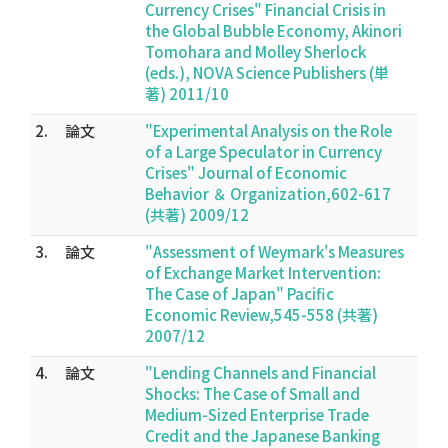
Currency Crises" Financial Crisis in
the Global Bubble Economy, Akinori
Tomohara and Molley Sherlock
(eds.), NOVA Science Publishers (単
著) 2011/10
2.
論文
"Experimental Analysis on the Role
of a Large Speculator in Currency
Crises" Journal of Economic
Behavior ＆ Organization,602-617
(共著) 2009/12
3.
論文
"Assessment of Weymark's Measures
of Exchange Market Intervention:
The Case of Japan" Pacific
Economic Review,545-558 (共著)
2007/12
4.
論文
"Lending Channels and Financial
Shocks: The Case of Small and
Medium-Sized Enterprise Trade
Credit and the Japanese Banking