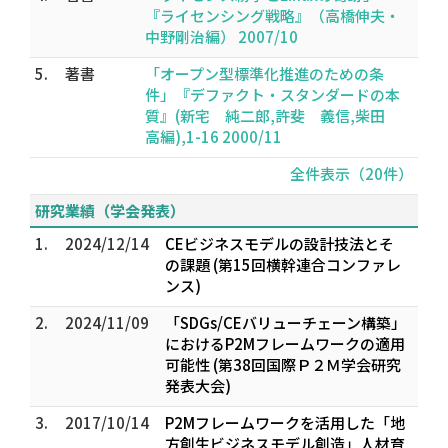
『ライセンシング戦略』（高橋伸夫・
中野剛治編） 2007/10
5.
著書
「オープン型標準化推進のための条
件」『デファクト・スタンダードの本
質』(新宅 純二郎,許斐 義信,柴田
高編),1-16 2000/11
全件表示（20件）
研究業績（学会発表）
1.
2024/12/14
CEビジネスモデルの設計技法とそ
の課題 (第15回横幹連合コンファレ
ンス)
2.
2024/11/09
「SDGs/CEバリューチェーン構築」
におけるP2Mフレームワークの適用
可能性 (第38回国際Ｐ２Ｍ学会研究
発表大会)
3.
2017/10/14
P2Mフレームワークを活用した「地
方創生ビジネスモデル創造」人材育