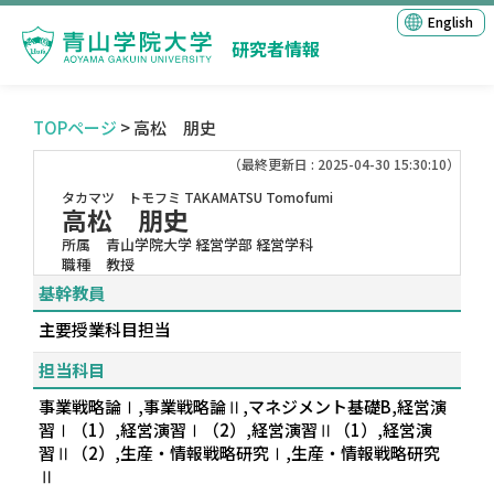
English
研究者情報
TOPページ
> 高松 朋史
（最終更新日 : 2025-04-30 15:30:10）
タカマツ トモフミ
TAKAMATSU Tomofumi
高松 朋史
所属
青山学院大学 経営学部 経営学科
職種
教授
基幹教員
主要授業科目担当
担当科目
事業戦略論Ⅰ,事業戦略論Ⅱ,マネジメント基礎B,経営演
習Ⅰ（1）,経営演習Ⅰ（2）,経営演習Ⅱ（1）,経営演
習Ⅱ（2）,生産・情報戦略研究Ⅰ,生産・情報戦略研究
Ⅱ