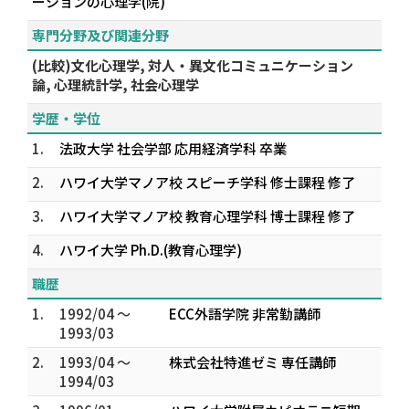
ーションの心理学(院)
専門分野及び関連分野
(比較)文化心理学, 対人・異文化コミュニケーション
論, 心理統計学, 社会心理学
学歴・学位
1.
法政大学 社会学部 応用経済学科 卒業
2.
ハワイ大学マノア校 スピーチ学科 修士課程 修了
3.
ハワイ大学マノア校 教育心理学科 博士課程 修了
4.
ハワイ大学 Ph.D.(教育心理学)
職歴
1.
1992/04 ～
ECC外語学院 非常勤講師
1993/03
2.
1993/04 ～
株式会社特進ゼミ 専任講師
1994/03