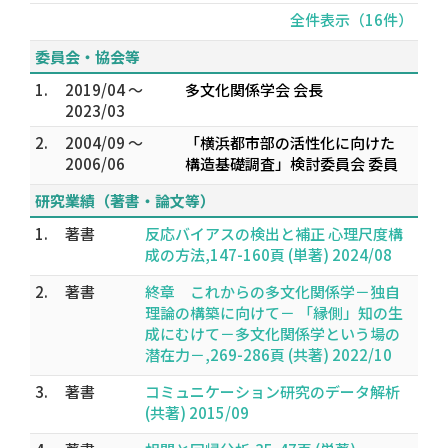
全件表示（16件）
委員会・協会等
1.
2019/04 ～
多文化関係学会 会長
2023/03
2.
2004/09 ～
「横浜都市部の活性化に向けた
2006/06
構造基礎調査」検討委員会 委員
研究業績（著書・論文等）
1.
著書
反応バイアスの検出と補正 心理尺度構
成の方法,147-160頁 (単著) 2024/08
2.
著書
終章 これからの多文化関係学－独自
理論の構築に向けて－ 「縁側」知の生
成にむけて－多文化関係学という場の
潜在力－,269-286頁 (共著) 2022/10
3.
著書
コミュニケーション研究のデータ解析
(共著) 2015/09