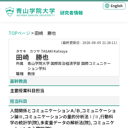
English
研究者情報
TOPページ
> 田崎 勝也
（最終更新日 : 2026-08-05 21:26:11）
タサキ カツヤ
TASAKI Katsuya
田崎 勝也
所属
青山学院大学 国際政治経済学部 国際コミュニケー
ション学科
職種
教授
基幹教員
主要授業科目担当
担当科目
人間関係とコミュニケーションＡ/Ｂ,コミュニケーショ
ン論Ⅲ,コミュニケーションの量的分析法Ⅰ/Ⅱ,行動科
学の統計学(院),多変量データの解析法(院), コミュニケ