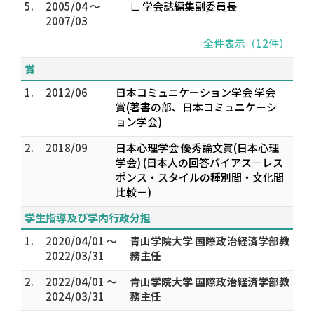
5.
2005/04 ～
∟ 学会誌編集副委員長
2007/03
全件表示（12件）
賞
1.
2012/06
日本コミュニケーション学会 学会
賞(著書の部、日本コミュニケーシ
ョン学会)
2.
2018/09
日本心理学会 優秀論文賞(日本心理
学会) (日本人の回答バイアス－レス
ポンス・スタイルの種別間・文化間
比較－)
学生指導及び学内行政分担
1.
2020/04/01 ～
青山学院大学 国際政治経済学部教
2022/03/31
務主任
2.
2022/04/01 ～
青山学院大学 国際政治経済学部教
2024/03/31
務主任