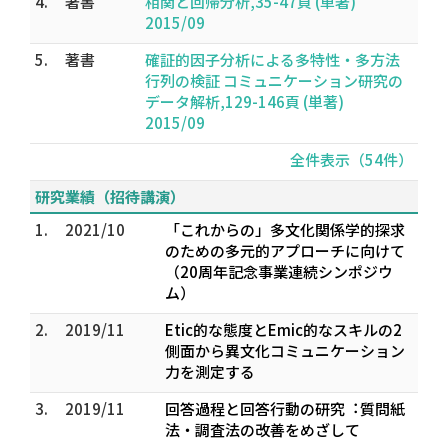
4.
著書
相関と回帰分析,35-47頁 (単著)
2015/09
5.
著書
確証的因子分析による多特性・多方法
行列の検証 コミュニケーション研究の
データ解析,129-146頁 (単著)
2015/09
全件表示（54件）
研究業績（招待講演）
1.
2021/10
「これからの」多文化関係学的探求
のための多元的アプローチに向けて
（20周年記念事業連続シンポジウ
ム）
2.
2019/11
Etic的な態度とEmic的なスキルの2
側面から異文化コミュニケーション
力を測定する
3.
2019/11
回答過程と回答⾏動の研究︓質問紙
法・調査法の改善をめざして