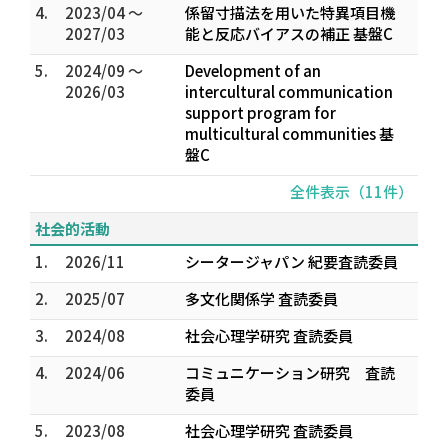
4.
2023/04 ～
係留寸描法を用いた特異項目機
2027/03
能と反応バイアスの補正 基盤C
5.
2024/09 ～
Development of an
2026/03
intercultural communication
support program for
multicultural communities 基
盤C
全件表示（11件）
社会的活動
1.
2026/11
シータージャパン 紀要査読委員
2.
2025/07
多文化関係学 査読委員
3.
2024/08
社会心理学研究 査読委員
4.
2024/06
コミュニケーション研究 査読
委員
5.
2023/08
社会心理学研究 査読委員