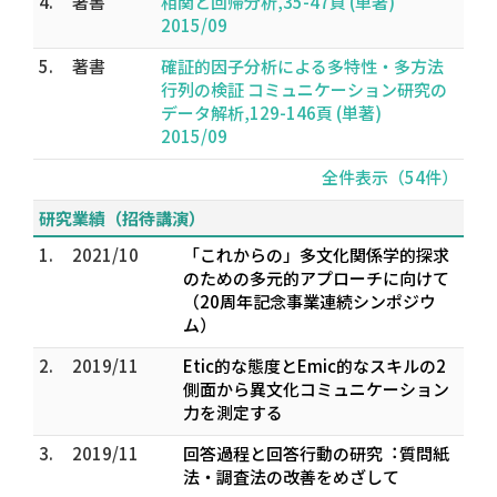
4.
著書
相関と回帰分析,35-47頁 (単著)
2015/09
5.
著書
確証的因子分析による多特性・多方法
行列の検証 コミュニケーション研究の
データ解析,129-146頁 (単著)
2015/09
全件表示（54件）
研究業績（招待講演）
1.
2021/10
「これからの」多文化関係学的探求
のための多元的アプローチに向けて
（20周年記念事業連続シンポジウ
ム）
2.
2019/11
Etic的な態度とEmic的なスキルの2
側面から異文化コミュニケーション
力を測定する
3.
2019/11
回答過程と回答⾏動の研究︓質問紙
法・調査法の改善をめざして