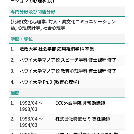
ーションの心理学(院)
専門分野及び関連分野
(比較)文化心理学, 対人・異文化コミュニケーション
論, 心理統計学, 社会心理学
学歴・学位
1.
法政大学 社会学部 応用経済学科 卒業
2.
ハワイ大学マノア校 スピーチ学科 修士課程 修了
3.
ハワイ大学マノア校 教育心理学科 博士課程 修了
4.
ハワイ大学 Ph.D.(教育心理学)
職歴
1.
1992/04 ～
ECC外語学院 非常勤講師
1993/03
2.
1993/04 ～
株式会社特進ゼミ 専任講師
1994/03