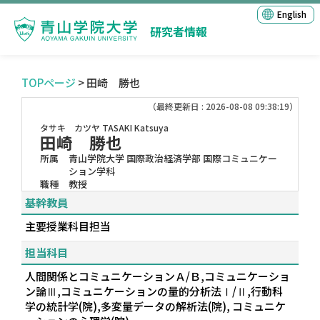
English
研究者情報
TOPページ
> 田崎 勝也
（最終更新日 : 2026-08-08 09:38:19）
タサキ カツヤ
TASAKI Katsuya
田崎 勝也
所属
青山学院大学 国際政治経済学部 国際コミュニケー
ション学科
職種
教授
基幹教員
主要授業科目担当
担当科目
人間関係とコミュニケーションＡ/Ｂ,コミュニケーショ
ン論Ⅲ,コミュニケーションの量的分析法Ⅰ/Ⅱ,行動科
学の統計学(院),多変量データの解析法(院), コミュニケ