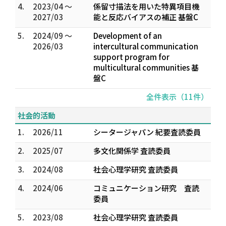
4.
2023/04 ～
係留寸描法を用いた特異項目機
2027/03
能と反応バイアスの補正 基盤C
5.
2024/09 ～
Development of an
2026/03
intercultural communication
support program for
multicultural communities 基
盤C
全件表示（11件）
社会的活動
1.
2026/11
シータージャパン 紀要査読委員
2.
2025/07
多文化関係学 査読委員
3.
2024/08
社会心理学研究 査読委員
4.
2024/06
コミュニケーション研究 査読
委員
5.
2023/08
社会心理学研究 査読委員