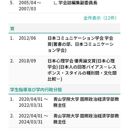
5.
2005/04 ～
∟ 学会誌編集副委員長
2007/03
全件表示（12件）
賞
1.
2012/06
日本コミュニケーション学会 学会
賞(著書の部、日本コミュニケーシ
ョン学会)
2.
2018/09
日本心理学会 優秀論文賞(日本心理
学会) (日本人の回答バイアス－レス
ポンス・スタイルの種別間・文化間
比較－)
学生指導及び学内行政分担
1.
2020/04/01 ～
青山学院大学 国際政治経済学部教
2022/03/31
務主任
2.
2022/04/01 ～
青山学院大学 国際政治経済学部教
2024/03/31
務主任