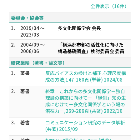
全件表示（16件）
委員会・協会等
1.
2019/04 ～
多文化関係学会 会長
2023/03
2.
2004/09 ～
「横浜都市部の活性化に向けた
2006/06
構造基礎調査」検討委員会 委員
研究業績（著書・論文等）
1.
著書
反応バイアスの検出と補正 心理尺度構
成の方法,147-160頁 (単著) 2024/08
2.
著書
終章 これからの多文化関係学－独自
理論の構築に向けて－ 「縁側」知の生
成にむけて－多文化関係学という場の
潜在力－,269-286頁 (共著) 2022/10
3.
著書
コミュニケーション研究のデータ解析
(共著) 2015/09