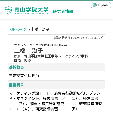
English
研究者情報
TOPページ
> 土橋 治子
（最終更新日 : 2024-03-30 11:51:27）
ツチハシ ハルコ
TSUCHIHASHI Haruko
土橋 治子
所属
青山学院大学 経営学部 マーケティング学科
職種
教授
基幹教員
主要授業科目担当
担当科目
マーケティング論Ⅰ／Ⅱ、消費者行動論A／B、ブラン
ド・マネジメント、経営演習Ⅰ／Ⅱ（1）、経営演習Ⅰ
／Ⅱ（2）、消費・購買行動研究Ⅰ／Ⅱ、研究指導演習
Ⅰ／Ⅱ（Ａ）、研究指導演習Ⅰ／Ⅱ（B）