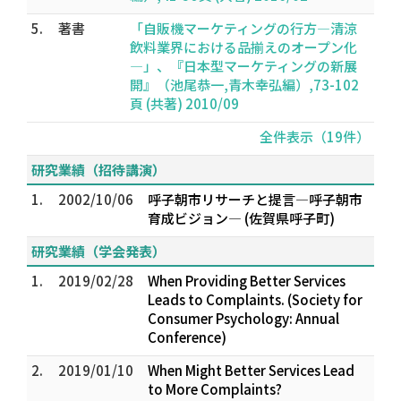
5.
著書
「自販機マーケティングの行方―清涼
飲料業界における品揃えのオープン化
―」、『日本型マーケティングの新展
開』（池尾恭一,青木幸弘編）,73-102
頁 (共著) 2010/09
全件表示（19件）
研究業績（招待講演）
1.
2002/10/06
呼子朝市リサーチと提言―呼子朝市
育成ビジョン― (佐賀県呼子町)
研究業績（学会発表）
1.
2019/02/28
When Providing Better Services
Leads to Complaints. (Society for
Consumer Psychology: Annual
Conference)
2.
2019/01/10
When Might Better Services Lead
to More Complaints?