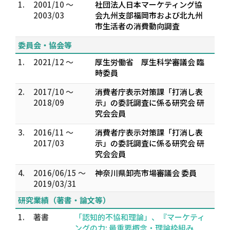
1.
2001/10 ～
社団法人日本マーケティング協
2003/03
会九州支部福岡市および北九州
市生活者の消費動向調査
委員会・協会等
1.
2021/12 ～
厚生労働省 厚生科学審議会 臨
時委員
2.
2017/10 ～
消費者庁表示対策課「打消し表
2018/09
示」の委託調査に係る研究会 研
究会会員
3.
2016/11 ～
消費者庁表示対策課「打消し表
2017/03
示」の委託調査に係る研究会 研
究会会員
4.
2016/06/15 ～
神奈川県卸売市場審議会 委員
2019/03/31
研究業績（著書・論文等）
1.
著書
「認知的不協和理論」、『マーケティ
ングの力: 最重要概念・理論枠組み