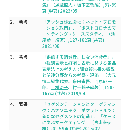
集』（恩蔵直人・坂下玄哲編）,87-89
頁 (単著) 2023/05
2.
著書
「アッシュ株式会社：ネット・プロモ
ーション政策」、『ポストコロナのマ
ーケティング・ケーススタディ』（池
尾恭一編著）,127-182頁 (共著)
2021/08
3.
著書
「誤認する消費者、しない消費者」、
『強調表示と打消し表示に関する景品
表示法上の考え方 : 調査報告書の概説
と関連分野からの考察・評価』（大元
慎二編集代表、糸田省吾、河原純一
郎、
土橋治子
、村千鶴子編著）,158-
167頁 (共著) 2019/04
4.
著書
「セグメンテーションとターゲティン
グ：パナソニック ポケットドルツ：
新たなセグメントの創造」、『ケース
に学ぶマーケティング』（青木幸弘
編）,41-59頁 (共著) 2016/02