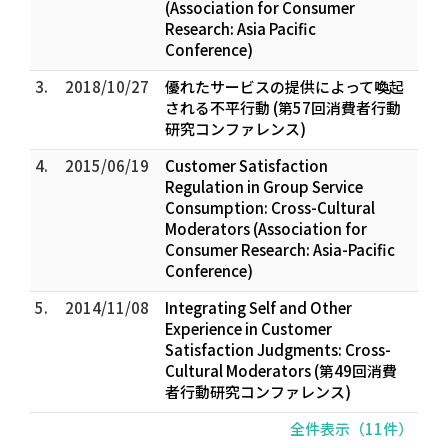
(Association for Consumer
Research: Asia Pacific
Conference)
3.
2018/10/27
優れたサービスの提供によって喚起
される不平行動 (第57回消費者行動
研究コンファレンス)
4.
2015/06/19
Customer Satisfaction
Regulation in Group Service
Consumption: Cross-Cultural
Moderators (Association for
Consumer Research: Asia-Pacific
Conference)
5.
2014/11/08
Integrating Self and Other
Experience in Customer
Satisfaction Judgments: Cross-
Cultural Moderators (第49回消費
者行動研究コンファレンス)
全件表示（11件）