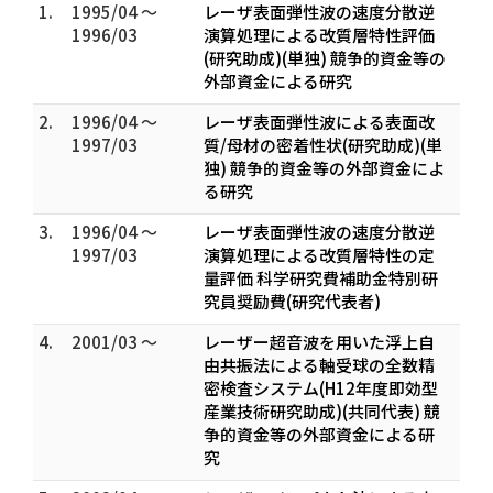
1.
1995/04 ～
レーザ表面弾性波の速度分散逆
1996/03
演算処理による改質層特性評価
(研究助成)(単独) 競争的資金等の
外部資金による研究
2.
1996/04 ～
レーザ表面弾性波による表面改
1997/03
質/母材の密着性状(研究助成)(単
独) 競争的資金等の外部資金によ
る研究
3.
1996/04 ～
レーザ表面弾性波の速度分散逆
1997/03
演算処理による改質層特性の定
量評価 科学研究費補助金特別研
究員奨励費(研究代表者)
4.
2001/03 ～
レーザー超音波を用いた浮上自
由共振法による軸受球の全数精
密検査システム(H12年度即効型
産業技術研究助成)(共同代表) 競
争的資金等の外部資金による研
究