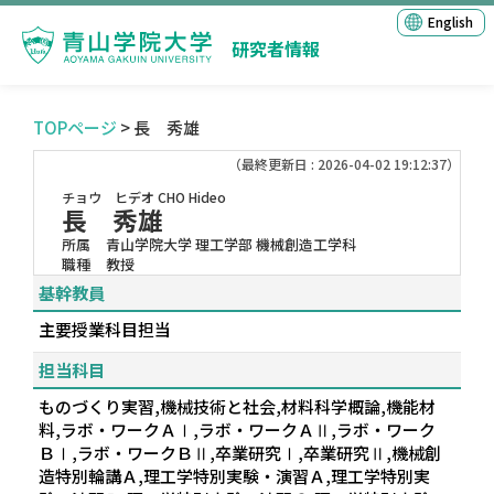
English
研究者情報
TOPページ
> 長 秀雄
（最終更新日 : 2026-04-02 19:12:37）
チョウ ヒデオ
CHO Hideo
長 秀雄
所属
青山学院大学 理工学部 機械創造工学科
職種
教授
基幹教員
主要授業科目担当
担当科目
ものづくり実習,機械技術と社会,材料科学概論,機能材
料,ラボ・ワークＡⅠ,ラボ・ワークＡⅡ,ラボ・ワーク
ＢⅠ,ラボ・ワークＢⅡ,卒業研究Ⅰ,卒業研究Ⅱ,機械創
造特別輪講Ａ,理工学特別実験・演習Ａ,理工学特別実