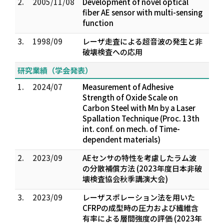
2.
2005/11/08
Development of novel optical
fiber AE sensor with multi-sensing
function
3.
1998/09
レーザ走査による超音波の発生と非
破壊検査への応用
研究業績（学会発表）
1.
2024/07
Measurement of Adhesive
Strength of Oxide Scale on
Carbon Steel with Mn by a Laser
Spallation Technique (Proc. 13th
int. conf. on mech. of Time-
dependent materials)
2.
2023/09
AEセンサの特性を考慮したラム波
の分散補償方法 (2023年度日本非破
壊検査協会秋季講演大会)
3.
2023/09
レーザスポレーション法を用いた
CFRPの成型時の圧力および繊維含
有率による層間強度の評価 (2023年