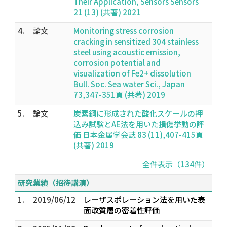
Their Application, Sensors Sensors
21 (13) (共著) 2021
4.
論文
Monitoring stress corrosion
cracking in sensitized 304 stainless
steel using acoustic emission,
corrosion potential and
visualization of Fe2+ dissolution
Bull. Soc. Sea water Sci., Japan
73,347-351頁 (共著) 2019
5.
論文
炭素鋼に形成された酸化スケールの押
込み試験とAE法を用いた損傷挙動の評
価 日本金属学会誌 83 (11),407-415頁
(共著) 2019
全件表示（134件）
研究業績（招待講演）
1.
2019/06/12
レーザスポレーション法を用いた表
面改質層の密着性評価