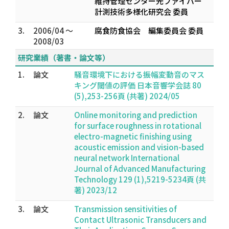
維持管理センター光ファイバー
計測技術多様化研究会 委員
3.
2006/04 ～
腐食防食協会 編集委員会 委員
2008/03
研究業績（著書・論文等）
1.
論文
騒音環境下における振幅変動音のマス
キング閾値の評価 日本音響学会誌 80
(5),253-256頁 (共著) 2024/05
2.
論文
Online monitoring and prediction
for surface roughness in rotational
electro-magnetic finishing using
acoustic emission and vision-based
neural network International
Journal of Advanced Manufacturing
Technology 129 (1),5219-5234頁 (共
著) 2023/12
3.
論文
Transmission sensitivities of
Contact Ultrasonic Transducers and