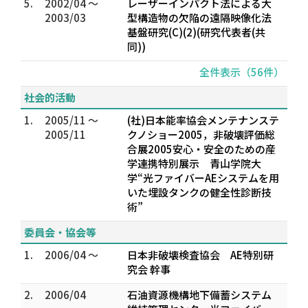
5.
2002/04 ～
レーザーインパクト法による大
2003/03
型構造物の欠陥の遠隔映像化法
基盤研究(C)(2)(研究代表者(共
同))
全件表示（56件）
社会的活動
1.
2005/11 ～
(社)日本能率協会メンテナンステ
2005/11
クノショー2005，非破壊評価総
合展2005安心・安全のための産
学連携特別展示 青山学院大
学“光ファイバーAEシステムを用
いた埋設タンクの健全性診断技
術”
委員会・協会等
1.
2006/04 ～
日本非破壊検査協会 AE特別研
究会 幹事
2.
2006/04
石油資源機構地下備蓄システム