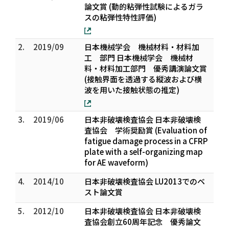
論文賞 (動的粘弾性試験によるガラ
スの粘弾性特性評価)
2.
2019/09
日本機械学会 機械材料・材料加
工 部門 日本機械学会 機械材
料・材料加工部門 優秀講演論文賞
(接触界面を透過する縦波および横
波を用いた接触状態の推定)
3.
2019/06
日本非破壊検査協会 日本非破壊検
査協会 学術奨励賞 (Evaluation of
fatigue damage process in a CFRP
plate with a self-organizing map
for AE waveform)
4.
2014/10
日本非破壊検査協会 LU2013でのベ
スト論文賞
5.
2012/10
日本非破壊検査協会 日本非破壊検
査協会創立60周年記念 優秀論文