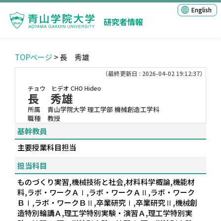
English
研究者情報
TOPページ
> 長 秀雄
（最終更新日 : 2026-04-02 19:12:37）
チョウ ヒデオ
CHO Hideo
長 秀雄
所属
青山学院大学 理工学部 機械創造工学科
職種
教授
基幹教員
主要授業科目担当
担当科目
ものづくり実習,機械技術と社会,材料科学概論,機能材
料,ラボ・ワークＡⅠ,ラボ・ワークＡⅡ,ラボ・ワーク
ＢⅠ,ラボ・ワークＢⅡ,卒業研究Ⅰ,卒業研究Ⅱ,機械創
造特別輪講Ａ,理工学特別実験・演習Ａ,理工学特別実