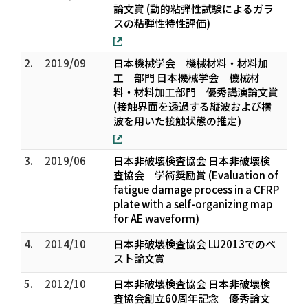
論文賞 (動的粘弾性試験によるガラ
スの粘弾性特性評価)
2.
2019/09
日本機械学会 機械材料・材料加
工 部門 日本機械学会 機械材
料・材料加工部門 優秀講演論文賞
(接触界面を透過する縦波および横
波を用いた接触状態の推定)
3.
2019/06
日本非破壊検査協会 日本非破壊検
査協会 学術奨励賞 (Evaluation of
fatigue damage process in a CFRP
plate with a self-organizing map
for AE waveform)
4.
2014/10
日本非破壊検査協会 LU2013でのベ
スト論文賞
5.
2012/10
日本非破壊検査協会 日本非破壊検
査協会創立60周年記念 優秀論文