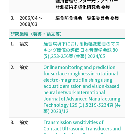
維持管理センター光ファイバー
計測技術多様化研究会 委員
3.
2006/04 ～
腐食防食協会 編集委員会 委員
2008/03
研究業績（著書・論文等）
1.
論文
騒音環境下における振幅変動音のマス
キング閾値の評価 日本音響学会誌 80
(5),253-256頁 (共著) 2024/05
2.
論文
Online monitoring and prediction
for surface roughness in rotational
electro-magnetic finishing using
acoustic emission and vision-based
neural network International
Journal of Advanced Manufacturing
Technology 129 (1),5219-5234頁 (共
著) 2023/12
3.
論文
Transmission sensitivities of
Contact Ultrasonic Transducers and