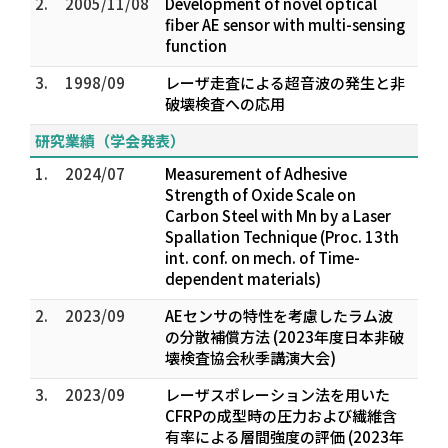
2.
2005/11/08
Development of novel optical
fiber AE sensor with multi-sensing
function
3.
1998/09
レーザ走査による超音波の発生と非
破壊検査への応用
研究業績（学会発表）
1.
2024/07
Measurement of Adhesive
Strength of Oxide Scale on
Carbon Steel with Mn by a Laser
Spallation Technique (Proc. 13th
int. conf. on mech. of Time-
dependent materials)
2.
2023/09
AEセンサの特性を考慮したラム波
の分散補償方法 (2023年度日本非破
壊検査協会秋季講演大会)
3.
2023/09
レーザスポレーション法を用いた
CFRPの成型時の圧力および繊維含
有率による層間強度の評価 (2023年