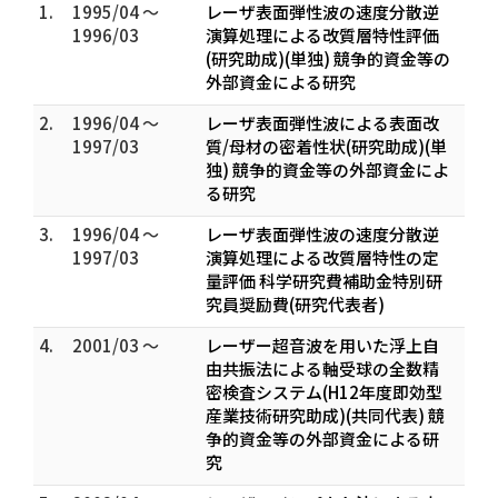
1.
1995/04 ～
レーザ表面弾性波の速度分散逆
1996/03
演算処理による改質層特性評価
(研究助成)(単独) 競争的資金等の
外部資金による研究
2.
1996/04 ～
レーザ表面弾性波による表面改
1997/03
質/母材の密着性状(研究助成)(単
独) 競争的資金等の外部資金によ
る研究
3.
1996/04 ～
レーザ表面弾性波の速度分散逆
1997/03
演算処理による改質層特性の定
量評価 科学研究費補助金特別研
究員奨励費(研究代表者)
4.
2001/03 ～
レーザー超音波を用いた浮上自
由共振法による軸受球の全数精
密検査システム(H12年度即効型
産業技術研究助成)(共同代表) 競
争的資金等の外部資金による研
究