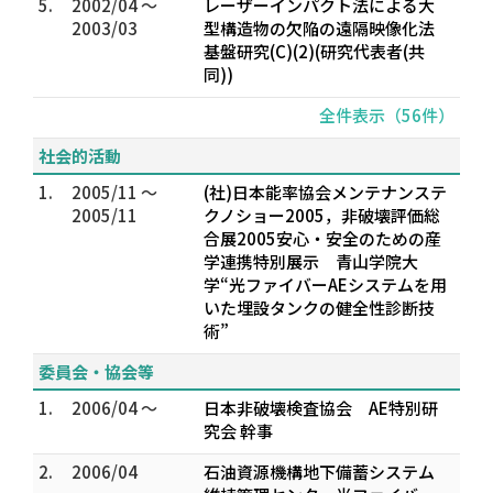
5.
2002/04 ～
レーザーインパクト法による大
2003/03
型構造物の欠陥の遠隔映像化法
基盤研究(C)(2)(研究代表者(共
同))
全件表示（56件）
社会的活動
1.
2005/11 ～
(社)日本能率協会メンテナンステ
2005/11
クノショー2005，非破壊評価総
合展2005安心・安全のための産
学連携特別展示 青山学院大
学“光ファイバーAEシステムを用
いた埋設タンクの健全性診断技
術”
委員会・協会等
1.
2006/04 ～
日本非破壊検査協会 AE特別研
究会 幹事
2.
2006/04
石油資源機構地下備蓄システム