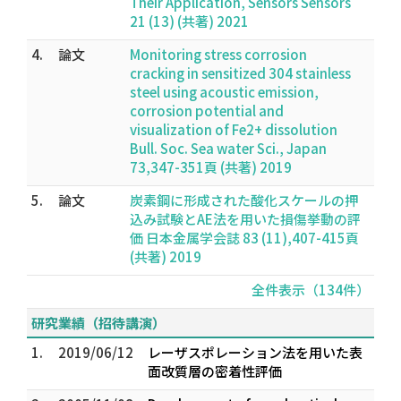
Their Application, Sensors Sensors
21 (13) (共著) 2021
4.
論文
Monitoring stress corrosion
cracking in sensitized 304 stainless
steel using acoustic emission,
corrosion potential and
visualization of Fe2+ dissolution
Bull. Soc. Sea water Sci., Japan
73,347-351頁 (共著) 2019
5.
論文
炭素鋼に形成された酸化スケールの押
込み試験とAE法を用いた損傷挙動の評
価 日本金属学会誌 83 (11),407-415頁
(共著) 2019
全件表示（134件）
研究業績（招待講演）
1.
2019/06/12
レーザスポレーション法を用いた表
面改質層の密着性評価