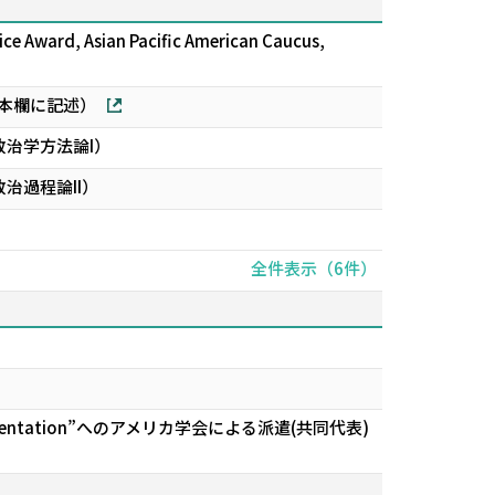
vice Award, Asian Pacific American Caucus,
で本欄に記述）
治学方法論I）
治過程論II）
全件表示（6件）
Representation”へのアメリカ学会による派遣(共同代表)