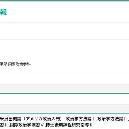
報
学部 国際政治学科
Ｂ,米洲圏概論（アメリカ政治入門）,政治学方法論Ⅰ,政治学方法論Ⅱ
習Ⅱ,国際政治学演習Ⅴ,博士後期課程研究指導Ⅱ