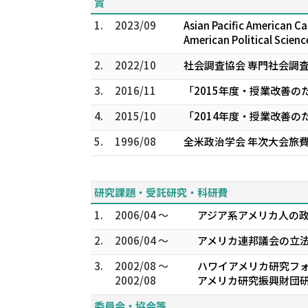
賞
1.
2023/09
Asian Pacific American Ca
American Political Scienc
2.
2022/10
社会調査協会 専門社会調
3.
2016/11
「2015年度・授業改善
4.
2015/10
「2014年度・授業改善
5.
1996/08
全米政治学会 年次大会旅費助成Amer
研究課題・受託研究・科研費
1.
2006/04 ～
アジア系アメリカ人の政
2.
2006/04 ～
アメリカ連邦議会の立法
3.
2002/08 ～
ハワイアメリカ研究フォーラム“P
2002/08
アメリカ研究振興財団
委員会・協会等