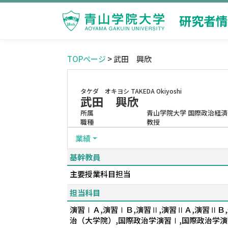
研究者情
TOPページ
> 武田 興欣
タケダ オキヨシ
TAKEDA Okiyoshi
武田 興欣
所属
青山学院大学 国際政治経済
職種
教授
業績
基幹教員
主要授業科目担当
担当科目
演習ⅠＡ,演習ⅠＢ,演習Ⅱ,演習ⅡＡ,演習Ⅱ
治（大学院）,国際政治学演習Ⅰ,国際政治学演