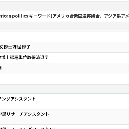
American politics キーワード(アメリカ合衆国連邦議会、アジ
 修士課程 修了
攻博士課程単位取得済退学
得
チングアシスタント
学部リサーチアシスタント