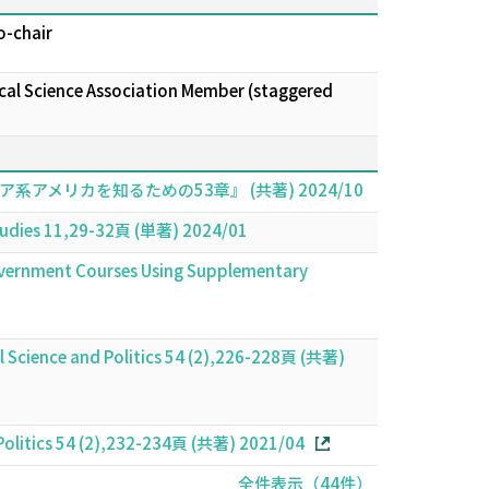
o-chair
tical Science Association Member (staggered
メリカを知るための53章』 (共著) 2024/10
s 11,29-32頁 (単著) 2024/01
Government Courses Using Supplementary
al Science and Politics 54 (2),226-228頁 (共著)
d Politics 54 (2),232-234頁 (共著) 2021/04
全件表示（44件）