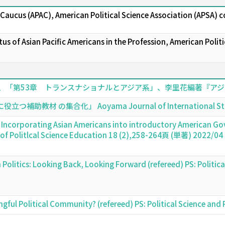
 Caucus (APAC), American Political Science Association (APSA) c
s of Asian Pacific Americans in the Profession, American Poli
「第53章 トランスナショナルとアジア系」、李里花編著『アジア系ア
材 の集合化」 Aoyama Journal of International Studie
? Incorporating Asian Americans into introductory American 
l of Politlcal Science Education 18 (2),258-264頁 (単著) 2022/04
 Politics: Looking Back, Looking Forward (refereed) PS: Politic
ngful Political Community? (refereed) PS: Political Science an