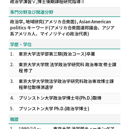
政治学演習Ⅴ,博士後期課程研究指導Ⅱ
専門分野及び関連分野
政治学, 地域研究(アメリカ合衆国), Asian American
politics キーワード(アメリカ合衆国連邦議会、アジア
系アメリカ人、マイノリティの政治代表)
学歴・学位
1.
東京大学法学部第三類(政治コース)卒業
2.
東京大学大学院 法学政治学研究科 政治専攻 修士課
程 修了
3.
東京大学大学院法学政治学研究科政治専攻博士課
程単位取得済退学
4.
プリンストン大学政治学博士号(Ph.D.)取得
5.
プリンストン大学 Ph.D.(政治学博士)
職歴
1.
1990/10 ～
東京大学 法学部ティーチングア