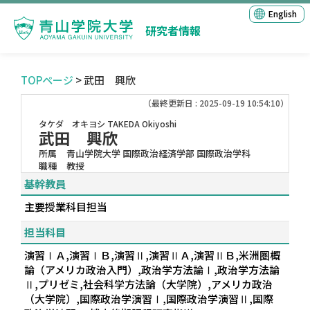
English
研究者情報
TOPページ
> 武田 興欣
（最終更新日 : 2025-09-19 10:54:10）
タケダ オキヨシ
TAKEDA Okiyoshi
武田 興欣
所属
青山学院大学 国際政治経済学部 国際政治学科
職種
教授
基幹教員
主要授業科目担当
担当科目
演習ⅠＡ,演習ⅠＢ,演習Ⅱ,演習ⅡＡ,演習ⅡＢ,米洲圏概
論（アメリカ政治入門）,政治学方法論Ⅰ,政治学方法論
Ⅱ,プリゼミ,社会科学方法論（大学院）,アメリカ政治
（大学院）,国際政治学演習Ⅰ,国際政治学演習Ⅱ,国際