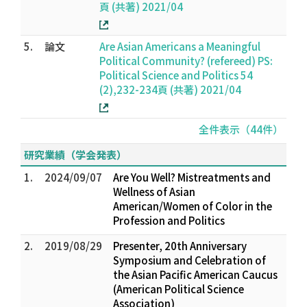
頁 (共著) 2021/04
5.
論文
Are Asian Americans a Meaningful
Political Community? (refereed) PS:
Political Science and Politics 54
(2),232-234頁 (共著) 2021/04
全件表示（44件）
研究業績（学会発表）
1.
2024/09/07
Are You Well? Mistreatments and
Wellness of Asian
American/Women of Color in the
Profession and Politics
2.
2019/08/29
Presenter, 20th Anniversary
Symposium and Celebration of
the Asian Pacific American Caucus
(American Political Science
Association)