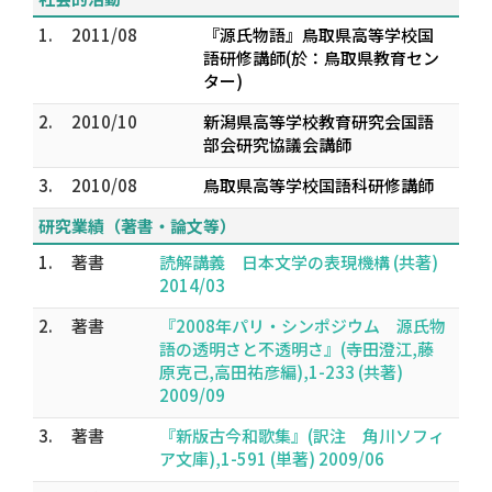
1.
2011/08
『源氏物語』鳥取県高等学校国
語研修講師(於：鳥取県教育セン
ター)
2.
2010/10
新潟県高等学校教育研究会国語
部会研究協議会講師
3.
2010/08
鳥取県高等学校国語科研修講師
研究業績（著書・論文等）
1.
著書
読解講義 日本文学の表現機構 (共著)
2014/03
2.
著書
『2008年パリ・シンポジウム 源氏物
語の透明さと不透明さ』(寺田澄江,藤
原克己,高田祐彦編),1-233 (共著)
2009/09
3.
著書
『新版古今和歌集』(訳注 角川ソフィ
ア文庫),1-591 (単著) 2009/06