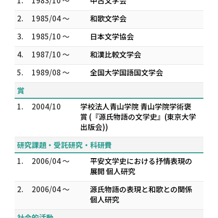
1.
1983/10 ～
中古文学会
2.
1985/04 ～
和歌文学会
3.
1985/10 ～
日本文学協会
4.
1987/10 ～
和漢比較文学会
5.
1989/08 ～
全国大学国語国文学会
賞
1.
2004/10
学校法人青山学院 青山学院学術褒
賞 (『源氏物語の文学史』(東京大学
出版会))
研究課題・受託研究・科研費
1.
2006/04 ～
平安文学史における抒情表現の
展開 個人研究
2.
2006/04 ～
源氏物語の表現と和歌との関係
個人研究
社会的活動