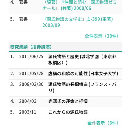
4.
著書
（編著）『仲間と読む 源氏物語ゼミ
ナール』 (共著) 2008/06
5.
著書
『源氏物語の文学史』,1-399 (単著)
2003/09
全件表示（38件）
研究業績（招待講演）
1.
2011/06/25
源氏物語と歴史 (城北学園（東京都
板橋区）)
2.
2011/05/28
虚構の和歌の可能性 (日本女子大学)
3.
2008/03/30
源氏物語の長編構造 (フランス・パ
リ)
4.
2004/03
光源氏の運命と抒情
5.
2003/11
これからの源氏物語
全件表示（6件）