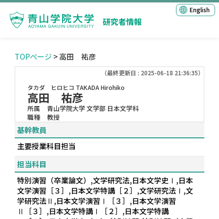
English
研究者情報
TOPページ
> 高田 祐彦
（最終更新日 : 2025-06-18 21:36:35）
タカダ ヒロヒコ
TAKADA Hirohiko
高田 祐彦
所属
青山学院大学 文学部 日本文学科
職種
教授
基幹教員
主要授業科目担当
担当科目
特別演習（卒業論文）,文学研究法,日本文学史Ⅰ,日本
文学演習［３］,日本文学特講［２］,文学研究法Ⅰ,文
学研究法Ⅱ,日本文学演習Ⅰ［３］,日本文学演習
Ⅱ［３］,日本文学特講Ⅰ［２］,日本文学特講