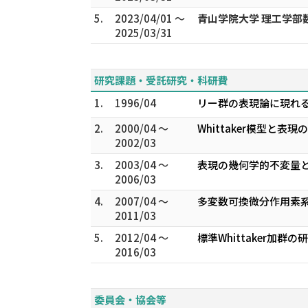
5.
2023/04/01 ～
青山学院大学 理工学部
2025/03/31
研究課題・受託研究・科研費
1.
1996/04
リー群の表現論に現れる微
2.
2000/04 ～
Whittaker模型と表
2002/03
3.
2003/04 ～
表現の幾何学的不変量とWh
2006/03
4.
2007/04 ～
多変数可換微分作用素系
2011/03
5.
2012/04 ～
標準Whittaker加群の
2016/03
委員会・協会等