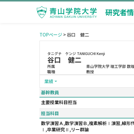
研究者情
TOPページ
> 谷口 健二
タニグチ ケンジ
TANIGUCHI Kenji
谷口 健二
所属
青山学院大学 理工学部 数
職種
教授
業績
基幹教員
主要授業科目担当
担当科目
数学演習Ａ,数学演習Ｂ,複素解析Ⅰ演習,線形代
Ⅰ,卒業研究Ⅱ,リー群論