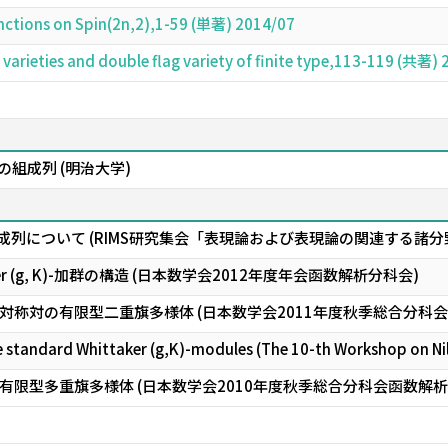
unctions on Spin(2n,2),1-59 (単著) 2014/07
g varieties and double flag variety of finite type,113-119 (共著)
-加群の組成列 (明治大学)
の組成列について (RIMS研究集会「表現論および表現論の関連する諸分
ttaker (g, K)-加群の構造 (日本数学会2012年度年会函数解析分科会)
対称対の有限型二重旗多様体 (日本数学会2011年度秋季総合分科会
e standard Whittaker (g,K)-modules (The 10-th Workshop on N
限型多重旗多様体 (日本数学会2010年度秋季総合分科会函数解析