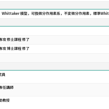
ittaker 模型，可換微分作用素系，不変微分作用素，標準Whittake
専攻 修士課程 修了
専攻 博士課程 修了
究員
 専任講師
助教授