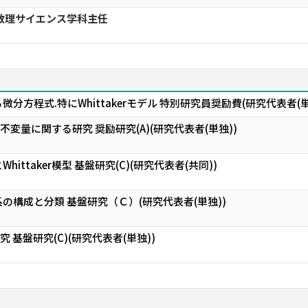
数理サイエンス学科主任
分方程式.特にWhittakerモデル 特別研究員奨励費(研究代表者(単
現の不変量に関する研究 奨励研究(A)(研究代表者(単独))
ittaker模型 基盤研究(C)(研究代表者(共同))
の構成と分類 基盤研究（Ｃ）(研究代表者(単独))
研究 基盤研究(C)(研究代表者(単独))