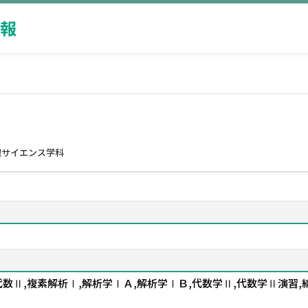
報
理サイエンス学科
数Ⅱ,複素解析Ⅰ,解析学ⅠＡ,解析学ⅠＢ,代数学Ⅱ,代数学Ⅱ演習,