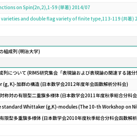
unctions on Spin(2n,2),1-59 (単著) 2014/07
g varieties and double flag variety of finite type,113-119 (共著)
-加群の組成列 (明治大学)
の組成列について (RIMS研究集会「表現論および表現論の関連する諸分
ttaker (g, K)-加群の構造 (日本数学会2012年度年会函数解析分科会)
対称対の有限型二重旗多様体 (日本数学会2011年度秋季総合分科会
e standard Whittaker (g,K)-modules (The 10-th Workshop on N
限型多重旗多様体 (日本数学会2010年度秋季総合分科会函数解析