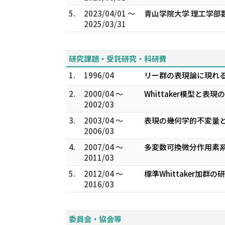
5.
2023/04/01 ～
青山学院大学 理工学部
2025/03/31
研究課題・受託研究・科研費
1.
1996/04
リー群の表現論に現れる微
2.
2000/04 ～
Whittaker模型と表
2002/03
3.
2003/04 ～
表現の幾何学的不変量とWh
2006/03
4.
2007/04 ～
多変数可換微分作用素系
2011/03
5.
2012/04 ～
標準Whittaker加群の
2016/03
委員会・協会等