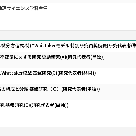
数理サイエンス学科主任
分方程式.特にWhittakerモデル 特別研究員奨励費(研究代表者(単
現の不変量に関する研究 奨励研究(A)(研究代表者(単独))
ittaker模型 基盤研究(C)(研究代表者(共同))
の構成と分類 基盤研究（Ｃ）(研究代表者(単独))
研究 基盤研究(C)(研究代表者(単独))