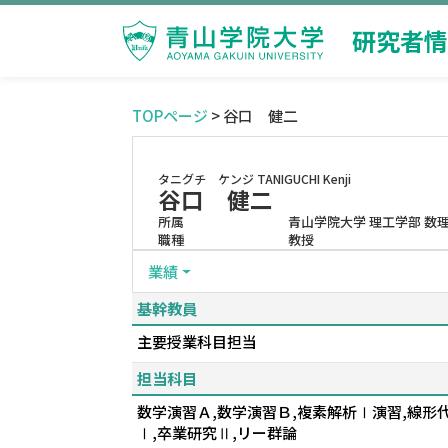
研究者情
TOPページ
> 谷口 健二
タニグチ ケンジ
TANIGUCHI Kenji
谷口 健二
所属
青山学院大学 理工学部 数
職種
教授
業績
基幹教員
主要授業科目担当
担当科目
数学演習Ａ,数学演習Ｂ,複素解析Ⅰ演習,線形代
Ⅰ,卒業研究Ⅱ,リー群論