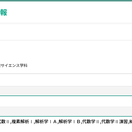
報
理サイエンス学科
数Ⅱ,複素解析Ⅰ,解析学ⅠＡ,解析学ⅠＢ,代数学Ⅱ,代数学Ⅱ演習,