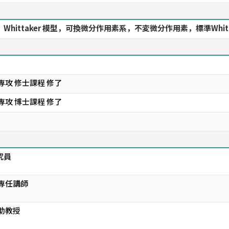
ittaker 模型，可換微分作用素系，不変微分作用素，標準Whittake
専攻 修士課程 修了
専攻 博士課程 修了
究員
 専任講師
助教授