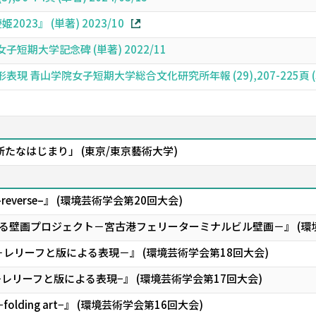
23』 (単著) 2023/10
期大学記念碑 (単著) 2022/11
 青山学院女子短期大学総合文化研究所年報 (29),207-225頁 (単著
たなはじまり」 (東京/東京藝術大学)
everse–』 (環境芸術学会第20回大会)
る壁画プロジェクト－宮古港フェリーターミナルビル壁画－』 (環境
－レリーフと版による表現－』 (環境芸術学会第18回大会)
−レリーフと版による表現−』 (環境芸術学会第17回大会)
folding art−』 (環境芸術学会第16回大会)