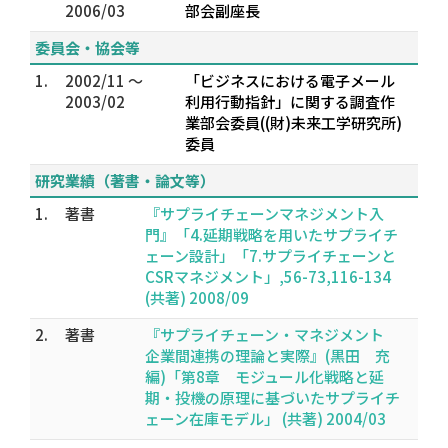
2006/03
部会副座長
委員会・協会等
1.
2002/11 ～
「ビジネスにおける電子メール
2003/02
利用行動指針」に関する調査作
業部会委員((財)未来工学研究所)
委員
研究業績（著書・論文等）
1.
著書
『サプライチェーンマネジメント入
門』「4.延期戦略を用いたサプライチ
ェーン設計」「7.サプライチェーンと
CSRマネジメント」,56-73,116-134
(共著) 2008/09
2.
著書
『サプライチェーン・マネジメント
企業間連携の理論と実際』(黒田 充
編)「第8章 モジュール化戦略と延
期・投機の原理に基づいたサプライチ
ェーン在庫モデル」 (共著) 2004/03