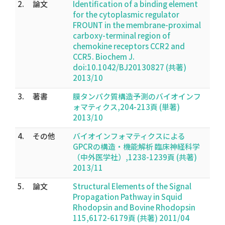
2.
論文
Identification of a binding element
for the cytoplasmic regulator
FROUNT in the membrane-proximal
carboxy-terminal region of
chemokine receptors CCR2 and
CCR5. Biochem J.
doi:10.1042/BJ20130827 (共著)
2013/10
3.
著書
膜タンパク質構造予測のバイオインフ
ォマティクス,204-213頁 (単著)
2013/10
4.
その他
バイオインフォマティクスによる
GPCRの構造・機能解析 臨床神経科学
（中外医学社）,1238-1239頁 (共著)
2013/11
5.
論文
Structural Elements of the Signal
Propagation Pathway in Squid
Rhodopsin and Bovine Rhodopsin
115,6172-6179頁 (共著) 2011/04