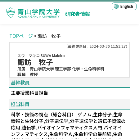
English
研究者情報
TOPページ
> 諏訪 牧子
（最終更新日 : 2024-03-30 11:51:27）
スワ マキコ
SUWA Makiko
諏訪 牧子
所属
青山学院大学 理工学部 化学・生命科学科
職種
教授
基幹教員
主要授業科目担当
担当科目
科学・技術の視点（総合科目）,ゲノム,生体分子,生命
情報と生体分子,分子遺伝学,分子遺伝学と遺伝子資源の
応用,遺伝学,バイオインフォマティクス入門,バイオイ
ンフォマティクス,生命科学Ａ,生命科学の最前線,生命