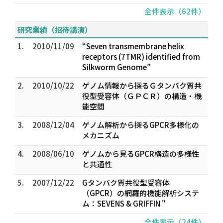
全件表示（62件）
研究業績（招待講演）
1.
2010/11/09
“Seven transmembrane helix
receptors (7TMR) identified from
Silkworm Genome”
2.
2010/10/22
ゲノム情報から探るＧタンパク質共
役型受容体（ＧＰＣＲ）の構造・機
能空間
3.
2008/12/04
ゲノム解析から探るGPCR多様化の
メカニズム
4.
2008/06/10
ゲノムから見るGPCR構造の多様性
と共通性
5.
2007/12/22
Gタンパク質共役型受容体
（GPCR）の網羅的機能解析システ
ム：SEVENS & GRIFFIN "
全件表示（24件）