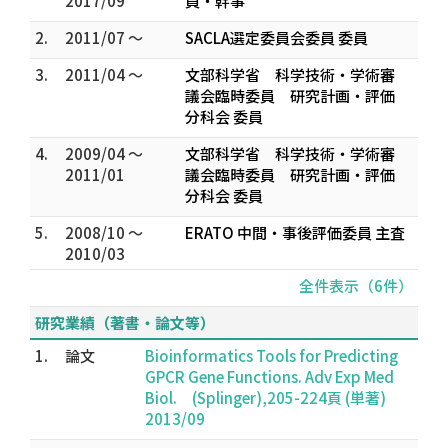
2017/09
員・幹事
2.
2011/07 ～
SACLA選定委員会委員 委員
3.
2011/04 ～
文部科学省 科学技術・学術審
議会臨時委員 研究計画・評価
分科会 委員
4.
2009/04 ～
文部科学省 科学技術・学術審
2011/01
議会臨時委員 研究計画・評価
分科会 委員
5.
2008/10 ～
ERATO 中間・事後評価委員 主査
2010/03
全件表示（6件）
研究業績（著書・論文等）
1.
論文
Bioinformatics Tools for Predicting
GPCR Gene Functions. Adv Exp Med
Biol. (Splinger),205-224頁 (単著)
2013/09