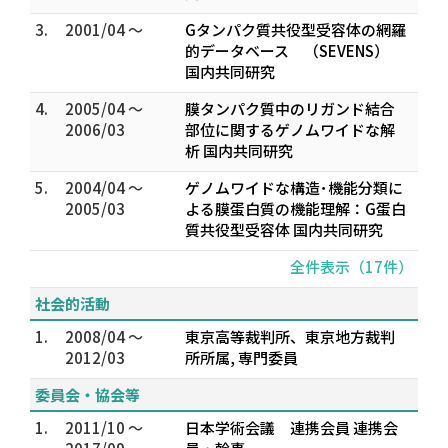
3.
2001/04 ～
Gタンパク質共役型受容体の網羅
的データベース （SEVENS）
国内共同研究
4.
2005/04 ～
膜タンパク質中のリガンド結合
2006/03
部位に関するゲノムワイドな解
析 国内共同研究
5.
2004/04 ～
ゲノムワイドな構造･機能分類に
2005/03
よる膜蛋白質の機能理解：G蛋白
質共役型受容体 国内共同研究
全件表示（17件）
社会的活動
1.
2008/04 ～
東京高等裁判所、東京地方裁判
2012/03
所所属, 専門委員
委員会・協会等
1.
2011/10 ～
日本学術会議 連携会員 連携会