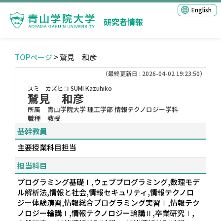
English
研究者情報
TOPページ
> 鷲見 和彦
（最終更新日 : 2026-04-02 19:23:50）
スミ カズヒコ
SUMI Kazuhiko
鷲見 和彦
所属
青山学院大学 理工学部 情報テクノロジー学科
職種
教授
基幹教員
主要授業科目担当
担当科目
プログラミング基礎Ⅰ,ウェブプログラミング,数理モデ
ル解析法,情報と社会,情報セキュリティ,情報テクノロ
ジー体験演習,情報総合プログラミング実習Ⅰ,情報テク
ノロジー輪講Ⅰ,情報テクノロジー輪講Ⅱ,卒業研究Ⅰ,