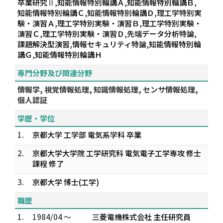
卒業研究Ⅱ,知能情報特別輪講Ａ,知能情報特別輪講Ｂ,
知能情報特別輪講Ｃ,知能情報特別輪講Ｄ,理工学特別実
験・演習Ａ,理工学特別実験・演習Ｂ,理工学特別実験・
演習Ｃ,理工学特別実験・演習Ｄ,先端データ分析特論,
課題解決型演習,情報セキュリティ特論,知能情報特別輪
講Ｇ,知能情報特別輪講Ｈ
専門分野及び関連分野
情報学, 視覚情報処理, 知識情報処理, センサ情報処理,
個人認証
学歴・学位
1.
京都大学 工学部 電気系学科 卒業
2.
京都大学大学院 工学研究科 電気電子工学専攻 修士
課程 修了
3.
京都大学 博士(工学)
職歴
1.
1984/04 ～
三菱電機株式会社 主任研究員