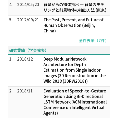
4.
2014/05/23
背景からの物体抽出 ― 背景のモデ
リングと前景物体の抽出方法 (東京)
5.
2012/09/21
The Past, Present, and Future of
Human Observation (Beijin,
China)
全件表示（7件）
研究業績（学会発表）
1.
2018/12
Deep Modular Network
Architecture for Depth
Estimation from Single Indoor
Images (3D Reconstruction in the
Wild 2018 (3DRW2018))
2.
2018/11
Evaluation of Speech-to-Gesture
Generation Using Bi-Directional
LSTM Network (ACM International
Conference on Intelligent Virtual
Agents)