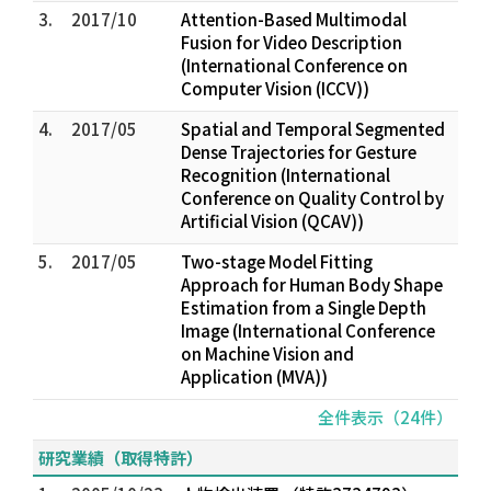
3.
2017/10
Attention-Based Multimodal
Fusion for Video Description
(International Conference on
Computer Vision (ICCV))
4.
2017/05
Spatial and Temporal Segmented
Dense Trajectories for Gesture
Recognition (International
Conference on Quality Control by
Artificial Vision (QCAV))
5.
2017/05
Two-stage Model Fitting
Approach for Human Body Shape
Estimation from a Single Depth
Image (International Conference
on Machine Vision and
Application (MVA))
全件表示（24件）
研究業績（取得特許）