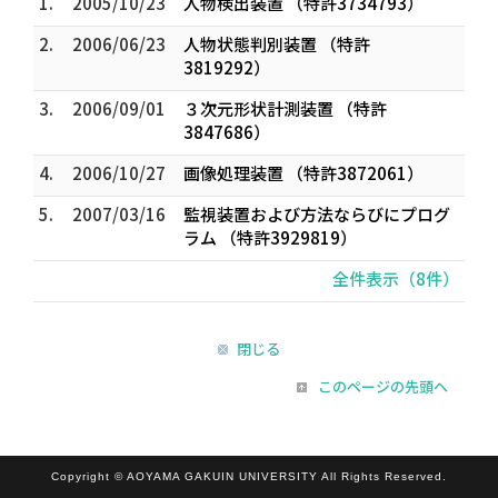
1.
2005/10/23
人物検出装置 （特許3734793）
2.
2006/06/23
人物状態判別装置 （特許
3819292）
3.
2006/09/01
３次元形状計測装置 （特許
3847686）
4.
2006/10/27
画像処理装置 （特許3872061）
5.
2007/03/16
監視装置および方法ならびにプログ
ラム （特許3929819）
全件表示（8件）
閉じる
このページの先頭へ
Copyright © AOYAMA GAKUIN UNIVERSITY All Rights Reserved.