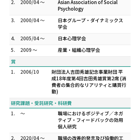
2.
2000/04 ～
Asian Association of Social
Psychology
3.
2000/04 ～
日本グループ・ダイナミックス
学会
4.
2005/04 ～
日本心理学会
5.
2009 ～
産業・組織心理学会
賞
1.
2006/10
財団法人吉田秀雄記念事業財団 平
成18年度第4回吉田秀雄賞第2席 (消
費者の集合的なリアリティと購買行
動)
研究課題・受託研究・科研費
1.
～
職場におけるポジティブ／ネガ
ティブ・フィードバックの効用
個人研究
2.
2020/04 ～
職場の改善的発言及び協働的工