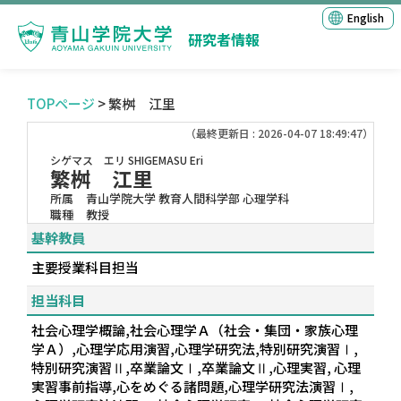
English
研究者情報
TOPページ
> 繁桝 江里
（最終更新日 : 2026-04-07 18:49:47）
シゲマス エリ
SHIGEMASU Eri
繁桝 江里
所属
青山学院大学 教育人間科学部 心理学科
職種
教授
基幹教員
主要授業科目担当
担当科目
社会心理学概論,社会心理学Ａ（社会・集団・家族心理
学Ａ）,心理学応用演習,心理学研究法,特別研究演習Ⅰ,
特別研究演習Ⅱ,卒業論文Ⅰ,卒業論文Ⅱ,心理実習, 心理
実習事前指導,心をめぐる諸問題,心理学研究法演習Ⅰ,