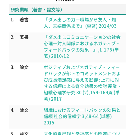
研究業績（著書・論文等）
1.
著書
『ダメ出しの力―職場から友人・知
人、夫婦関係まで』 (単著) 2014/03
2.
著書
『ダメ出しコミュニケーションの社会
心理―対人関係におけるネガティブ・
フィードバックの効果―』,1-176 (単
著) 2010/12
3.
論文
ポジティブおよびネガティブ・フィー
ドバックが部下のコミットメントおよ
び成長満足感に与える影響 : 上司に対
する信頼による媒介効果の検討 産業・
組織心理学研究 30 (2),159-169頁 (単
著) 2017
4.
論文
組織におけるフィードバックの効果と
信頼 社会的信頼学 3,48-64 (単著)
2015
5.
論文
文化的自己観と幸福感との関連につい