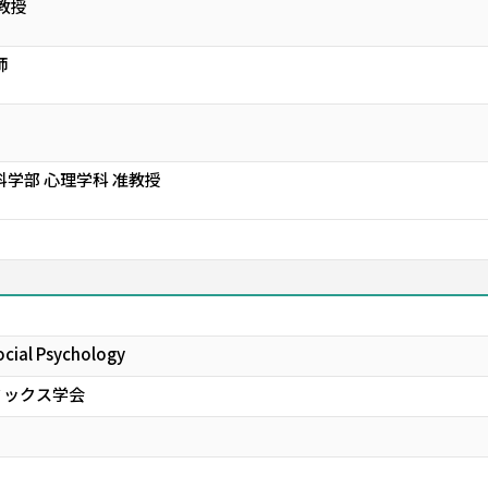
教授
師
科学部 心理学科 准教授
ocial Psychology
ミックス学会