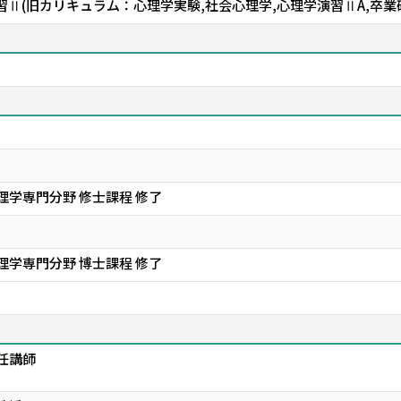
Ⅱ(旧カリキュラム：心理学実験,社会心理学,心理学演習ⅡA,卒業
理学専門分野 修士課程 修了
理学専門分野 博士課程 修了
任講師