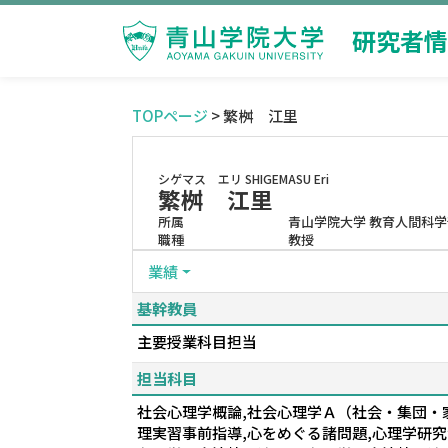
研究者情
TOPページ
> 繁桝 江里
シゲマス エリ
SHIGEMASU Eri
繁桝 江里
所属
青山学院大学 教育人間科学
職種
教授
業績
基幹教員
主要授業科目担当
担当科目
社会心理学概論,社会心理学Ａ（社会・集団・家
理実習事前指導,心をめぐる諸問題,心理学研究