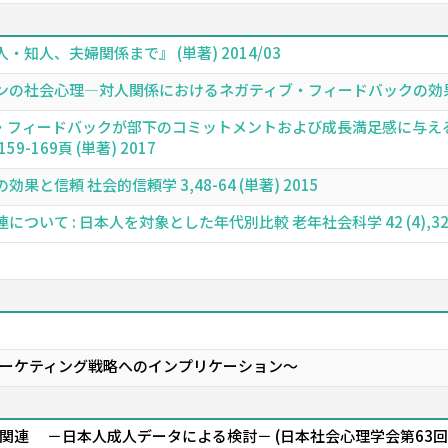
知人、夫婦関係まで』 (単著) 2014/03
社会心理―対人関係におけるネガティブ・フィードバックの効果―』,1-1
・フィードバックが部下のコミットメントおよび成長満足感に与える
9-169頁 (単著) 2017
信頼 社会的信頼学 3,48-64 (単著) 2015
て : 日本人を対象とした年代別比較 老年社会科学 42 (4),327-3
ーケティング戦略へのインプリケーション～
関連 －日本人成人データによる検討－ (日本社会心理学会第63回