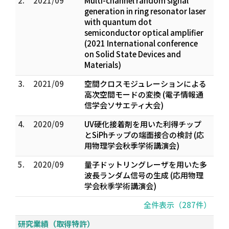
2.
2021/09
Multi-channel random signal
generation in ring resonator laser
with quantum dot
semiconductor optical amplifier
(2021 International conference
on Solid State Devices and
Materials)
3.
2021/09
空間クロスモジュレーションによる
高次空間モードの変換 (電子情報通
信学会ソサエティ大会)
4.
2020/09
UV硬化接着剤を用いた利得チップ
とSiPhチップの端面接合の検討 (応
用物理学会秋季学術講演会)
5.
2020/09
量子ドットリングレーザを用いた多
波長ランダム信号の生成 (応用物理
学会秋季学術講演会)
全件表示（287件）
研究業績（取得特許）