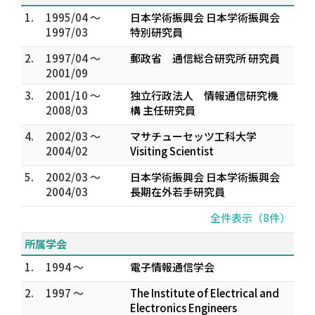
1.
1995/04 ～
日本学術振興会 日本学術振興会
1997/03
特別研究員
2.
1997/04 ～
郵政省 通信総合研究所 研究員
2001/09
3.
2001/10 ～
独立行政法人 情報通信研究機
2008/03
構 主任研究員
4.
2002/03 ～
マサチューセッツ工科大学
2004/02
Visiting Scientist
5.
2002/03 ～
日本学術振興会 日本学術振興会
2004/03
長期在外若手研究員
全件表示（8件）
所属学会
1.
1994 ～
電子情報通信学会
2.
1997 ～
The Institute of Electrical and
Electronics Engineers