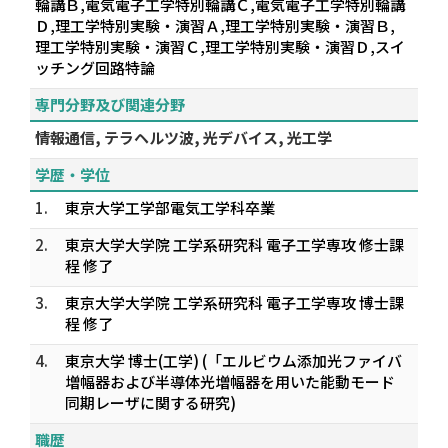
輪講Ｂ,電気電子工学特別輪講Ｃ,電気電子工学特別輪講
Ｄ,理工学特別実験・演習Ａ,理工学特別実験・演習Ｂ,
理工学特別実験・演習Ｃ,理工学特別実験・演習Ｄ,スイ
ッチング回路特論
専門分野及び関連分野
情報通信, テラヘルツ波, 光デバイス, 光工学
学歴・学位
1.
東京大学工学部電気工学科卒業
2.
東京大学大学院 工学系研究科 電子工学専攻 修士課
程 修了
3.
東京大学大学院 工学系研究科 電子工学専攻 博士課
程 修了
4.
東京大学 博士(工学) (「エルビウム添加光ファイバ
増幅器および半導体光増幅器を用いた能動モード
同期レーザに関する研究)
職歴