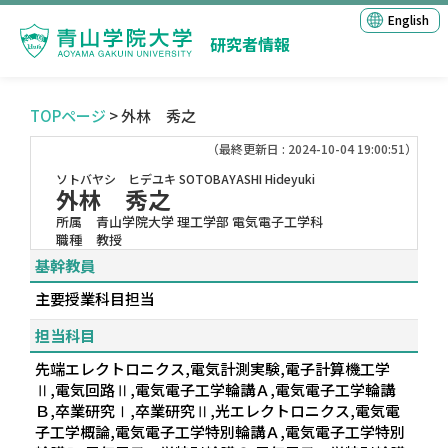
English
研究者情報
TOPページ
> 外林 秀之
（最終更新日 : 2024-10-04 19:00:51）
ソトバヤシ ヒデユキ
SOTOBAYASHI Hideyuki
外林 秀之
所属
青山学院大学 理工学部 電気電子工学科
職種
教授
基幹教員
主要授業科目担当
担当科目
先端エレクトロニクス,電気計測実験,電子計算機工学
Ⅱ,電気回路Ⅱ,電気電子工学輪講Ａ,電気電子工学輪講
Ｂ,卒業研究Ⅰ,卒業研究Ⅱ,光エレクトロニクス,電気電
子工学概論,電気電子工学特別輪講Ａ,電気電子工学特別