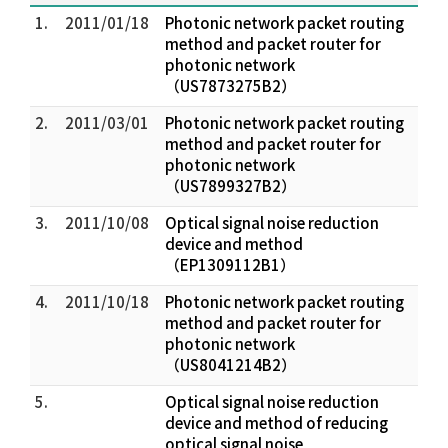
1.
2011/01/18
Photonic network packet routing
method and packet router for
photonic network
（US7873275B2）
2.
2011/03/01
Photonic network packet routing
method and packet router for
photonic network
（US7899327B2）
3.
2011/10/08
Optical signal noise reduction
device and method
（EP1309112B1）
4.
2011/10/18
Photonic network packet routing
method and packet router for
photonic network
（US8041214B2）
5.
Optical signal noise reduction
device and method of reducing
optical signal noise