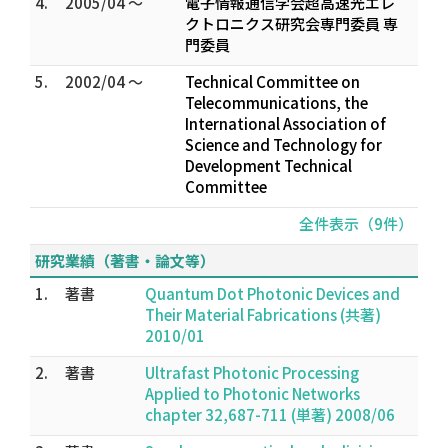
4.
2005/04 ～
電子情報通信学会超高速光エレ
クトロニクス研究会専門委員 専
門委員
5.
2002/04 ～
Technical Committee on
Telecommunications, the
International Association of
Science and Technology for
Development Technical
Committee
全件表示（9件）
研究業績（著書・論文等）
1.
著書
Quantum Dot Photonic Devices and
Their Material Fabrications (共著)
2010/01
2.
著書
Ultrafast Photonic Processing
Applied to Photonic Networks
chapter 32,687-711 (単著) 2008/06