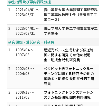
学生指導及び学内行政分担
1.
2021/04/01 ～
青山学院大学 大学院理工学研究科
2023/03/31
理工学専攻教務主任（電気電子工
学コース）
2.
2023/04/01 ～
青山学院大学 理工学部電気電子工
2025/03/31
学科主任
研究課題・受託研究・科研費
1.
1995/04 ～
超短光パルス生成および伝送制
1997/03
御に関する研究 その他の補助
金・助成金 特別研究員
2.
2002/03 ～
ペタビット級フォトニックルー
2004/03
ティングに関する研究 その他の
補助金・助成金 長期在外若手研
究員
3.
2008/12 ～
フォトニックトランスポートシ
2011/03
ステム基盤研究 国内共同研究
4.
～
テラヘルツ技術 個人研究