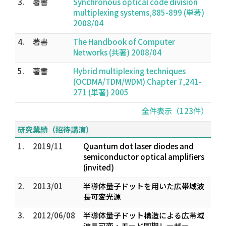
3.
著書
Synchronous optical code division
multiplexing systems,885-899 (単著)
2008/04
4.
著書
The Handbook of Computer
Networks (共著) 2008/04
5.
著書
Hybrid multiplexing techniques
(OCDMA/TDM/WDM) Chapter 7,241-
271 (単著) 2005
全件表示（123件）
研究業績（招待講演）
1.
2019/11
Quantum dot laser diodes and
semiconductor optical amplifiers
(invited)
2.
2013/01
半導体量子ドットを用いた広帯域波
長可変光源
3.
2012/06/08
半導体量子ドット構造による広帯域
波長可変・モード同期レーザー