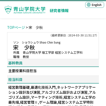
English
研究者情報
TOPページ
> 宋 少秋
（最終更新日 : 2024-03-30 11:51:27）
ソン ショウシュウ
Shao Chin Sung
宋 少秋
所属
青山学院大学 理工学部 経営システム工学科
職種
教授
基幹教員
主要授業科目担当
担当科目
経営数理基礎,最適化技術入門,ネットワークアプリケー
ション設計及び演習,アルゴリズム設計および演習,アル
ゴリズム設計,マーケティング技術,経営システム工学の
最先端,経営管理Ⅱ,ゲーム理論,経営システム工学特別