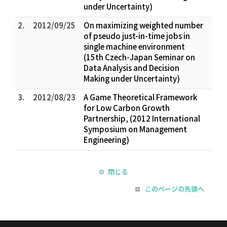
under Uncertainty)
2.
2012/09/25
On maximizing weighted number
of pseudo just-in-time jobs in
single machine environment
(15th Czech-Japan Seminar on
Data Analysis and Decision
Making under Uncertainty)
3.
2012/08/23
A Game Theoretical Framework
for Low Carbon Growth
Partnership, (2012 International
Symposium on Management
Engineering)
閉じる
このページの先頭へ