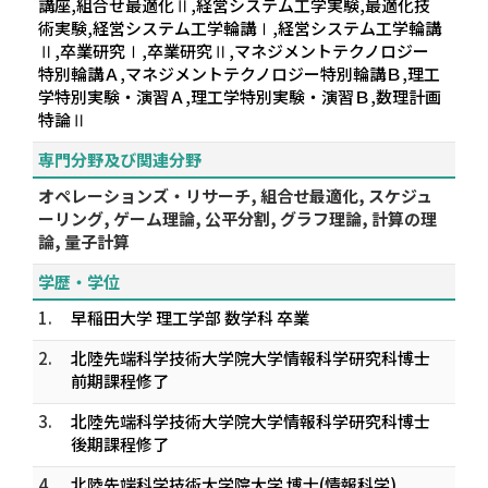
講座,組合せ最適化Ⅱ,経営システム工学実験,最適化技
術実験,経営システム工学輪講Ⅰ,経営システム工学輪講
Ⅱ,卒業研究Ⅰ,卒業研究Ⅱ,マネジメントテクノロジー
特別輪講Ａ,マネジメントテクノロジー特別輪講Ｂ,理工
学特別実験・演習Ａ,理工学特別実験・演習Ｂ,数理計画
特論Ⅱ
専門分野及び関連分野
オペレーションズ・リサーチ, 組合せ最適化, スケジュ
ーリング, ゲーム理論, 公平分割, グラフ理論, 計算の理
論, 量子計算
学歴・学位
1.
早稲田大学 理工学部 数学科 卒業
2.
北陸先端科学技術大学院大学情報科学研究科博士
前期課程修了
3.
北陸先端科学技術大学院大学情報科学研究科博士
後期課程修了
4.
北陸先端科学技術大学院大学 博士(情報科学)