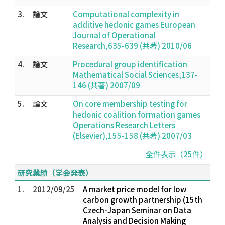
3.
論文
Computational complexity in
additive hedonic games European
Journal of Operational
Research,635-639 (共著) 2010/06
4.
論文
Procedural group identification
Mathematical Social Sciences,137-
146 (共著) 2007/09
5.
論文
On core membership testing for
hedonic coalition formation games
Operations Research Letters
(Elsevier),155-158 (共著) 2007/03
全件表示（25件）
研究業績（学会発表）
1.
2012/09/25
A market price model for low
carbon growth partnership (15th
Czech-Japan Seminar on Data
Analysis and Decision Making