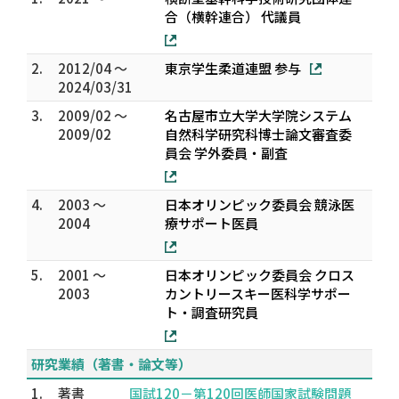
合（横幹連合） 代議員
2.
2012/04 ～
東京学生柔道連盟 参与
2024/03/31
3.
2009/02 ～
名古屋市立大学大学院システム
2009/02
自然科学研究科博士論文審査委
員会 学外委員・副査
4.
2003 ～
日本オリンピック委員会 競泳医
2004
療サポート医員
5.
2001 ～
日本オリンピック委員会 クロス
2003
カントリースキー医科学サポー
ト・調査研究員
研究業績（著書・論文等）
1.
著書
国試120－第120回医師国家試験問題