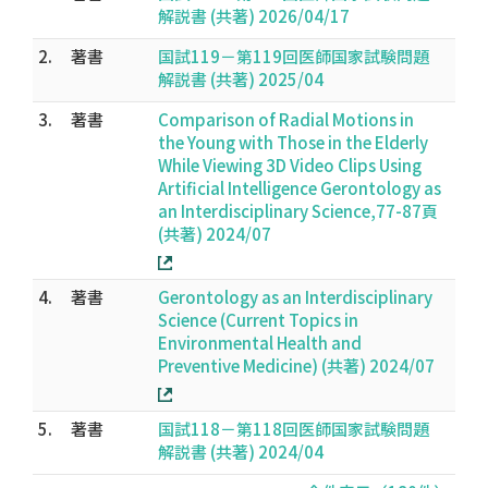
解説書 (共著) 2026/04/17
2.
著書
国試119－第119回医師国家試験問題
解説書 (共著) 2025/04
3.
著書
Comparison of Radial Motions in
the Young with Those in the Elderly
While Viewing 3D Video Clips Using
Artificial Intelligence Gerontology as
an Interdisciplinary Science,77-87頁
(共著) 2024/07
4.
著書
Gerontology as an Interdisciplinary
Science (Current Topics in
Environmental Health and
Preventive Medicine) (共著) 2024/07
5.
著書
国試118－第118回医師国家試験問題
解説書 (共著) 2024/04