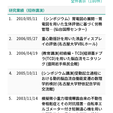
全件表示（180件）
研究業績（招待講演）
1.
2010/05/11
（シンポジウム）胃電図の展開―胃
電図を用いた生体評価に基づく労務
管理― (仙台国際センター)
2.
2006/05/27
重心動揺計を用いた液晶ディスプレ
イの評価 (名古屋大学VBLホール)
3.
2006/04/19
(教育講演)初級編・TCD(経頭蓋ドプ
ラ(TCD)を用いた脳血流モニタリン
グ (盛岡岩手県民会館)
4.
2005/10/11
(シンポジウム講演)受動起立過程に
おける動的脳血流自働能変遷の数理
学的検討 (名古屋大学野依記念学術
交流館)
5.
2003/11/14
模擬微小重力環境曝露由来の不動性
骨粗鬆症とその対抗措置―自転車エ
ルゴメーター付き短腕遠心機を用い