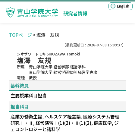
English
研究者情報
TOPページ
> 塩澤 友規
（最終更新日 : 2026-07-08 15:09:37）
シオザワ トモキ
SHIOZAWA Tomoki
塩澤 友規
所属
青山学院大学 経営学部 経営学科
青山学院大学 経営学研究科 経営学専攻
職種
教授
基幹教員
主要授業科目担当
担当科目
産業労働衛生論, ヘルスケア経営論, 医療システム管理
研究Ⅰ・Ⅱ, 経営演習Ⅰ(1)(2)・Ⅱ(1)(2), 健康医学, ジ
ェロントロジーと諸科学