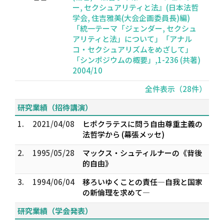
ー, セクシュアリティと法』(日本法哲
学会, 住吉雅美(大会企画委員長)編)
「統一テーマ「ジェンダー, セクシュ
アリティと法」について」「アナル
コ・セクシュアリズムをめざして」
「シンポジウムの概要」,1-236 (共著)
2004/10
全件表示（28件）
研究業績（招待講演）
1.
2021/04/08
ヒポクラテスに問う――自由尊重主義の
法哲学から (幕張メッセ)
2.
1995/05/28
マックス・シュティルナーの《背後
的自由》
3.
1994/06/04
移ろいゆくことの責任―自我と国家
の新倫理を求めて―
研究業績（学会発表）