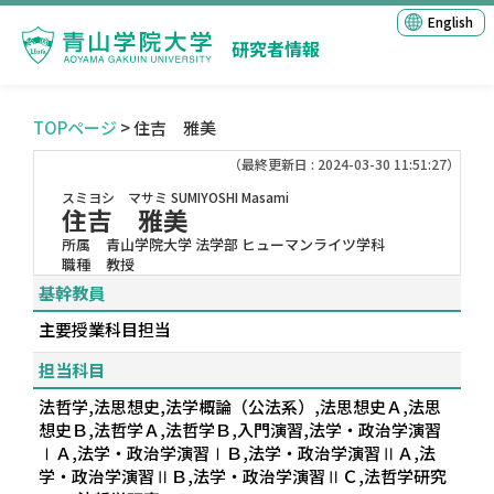
English
研究者情報
TOPページ
> 住吉 雅美
（最終更新日 : 2024-03-30 11:51:27）
スミヨシ マサミ
SUMIYOSHI Masami
住吉 雅美
所属
青山学院大学 法学部 ヒューマンライツ学科
職種
教授
基幹教員
主要授業科目担当
担当科目
法哲学,法思想史,法学概論（公法系）,法思想史Ａ,法思
想史Ｂ,法哲学Ａ,法哲学Ｂ,入門演習,法学・政治学演習
ⅠＡ,法学・政治学演習ⅠＢ,法学・政治学演習ⅡＡ,法
学・政治学演習ⅡＢ,法学・政治学演習ⅡＣ,法哲学研究