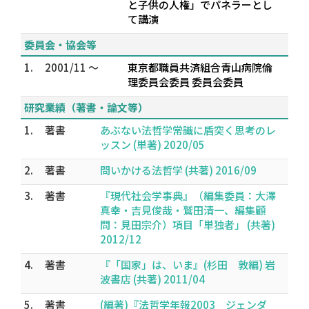
と子供の人権」でパネラーとし
て講演
委員会・協会等
1.
2001/11 ～
東京都職員共済組合青山病院倫
理委員会委員 委員会委員
研究業績（著書・論文等）
1.
著書
あぶない法哲学――常識に盾突く思考のレ
ッスン (単著) 2020/05
2.
著書
問いかける法哲学 (共著) 2016/09
3.
著書
『現代社会学事典』（編集委員：大澤
真幸・吉見俊哉・鷲田清一、編集顧
問：見田宗介）項目「単独者」 (共著)
2012/12
4.
著書
『「国家」は、いま』(杉田 敦編) 岩
波書店 (共著) 2011/04
5.
著書
(編著)『法哲学年報2003 ジェンダ