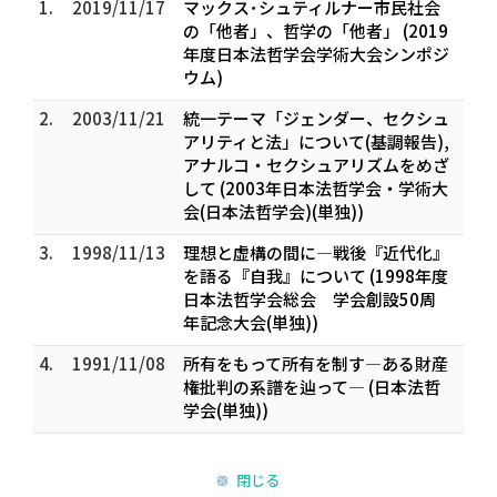
1.
2019/11/17
マックス･シュティルナー――市民社会
の「他者」、哲学の「他者」 (2019
年度日本法哲学会学術大会シンポジ
ウム)
2.
2003/11/21
統一テーマ「ジェンダー、セクシュ
アリティと法」について(基調報告),
アナルコ・セクシュアリズムをめざ
して (2003年日本法哲学会・学術大
会(日本法哲学会)(単独))
3.
1998/11/13
理想と虚構の間に―戦後『近代化』
を語る『自我』について (1998年度
日本法哲学会総会 学会創設50周
年記念大会(単独))
4.
1991/11/08
所有をもって所有を制す―ある財産
権批判の系譜を辿って― (日本法哲
学会(単独))
閉じる