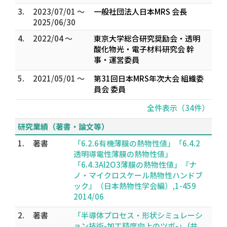
3.
2023/07/01 ～
一般社団法人日本MRS 会長
2025/06/30
4.
2022/04 ～
東京大学総合研究奨励会・透明
酸化物光・電子材料研究会 幹
事・運営委員
5.
2021/05/01 ～
第31回日本MRS年次大会 組織委
員会 委員
全件表示（34件）
研究業績（著書・論文等）
1.
著書
「6.2.6有機薄膜の熱物性値」「6.4.2
透明導電性薄膜の熱物性値」
「6.4.3Al2O3薄膜の熱物性値」『ナ
ノ・マイクロスケール熱物性ハンドブ
ック』（日本熱物性学会編）,1-459
2014/06
2.
著書
「半導体プロセス・形状シミュレーシ
ョン技術-加工精度向上のツボ-」 (共