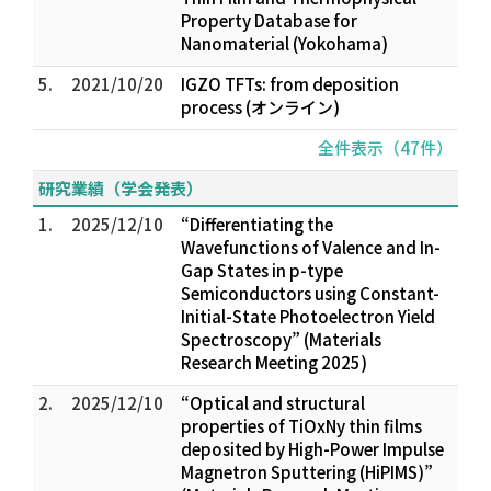
Property Database for
Nanomaterial (Yokohama)
5.
2021/10/20
IGZO TFTs: from deposition
process (オンライン)
全件表示（47件）
研究業績（学会発表）
1.
2025/12/10
“Differentiating the
Wavefunctions of Valence and In-
Gap States in p-type
Semiconductors using Constant-
Initial-State Photoelectron Yield
Spectroscopy” (Materials
Research Meeting 2025)
2.
2025/12/10
“Optical and structural
properties of TiOxNy thin films
deposited by High-Power Impulse
Magnetron Sputtering (HiPIMS)”