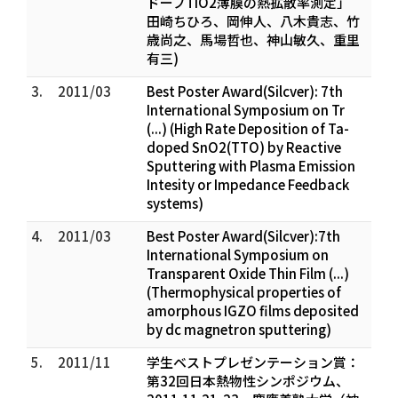
ドープTiO2薄膜の熱拡散率測定」
田崎ちひろ、岡伸人、八木貴志、竹
歳尚之、馬場哲也、神山敏久、重里
有三)
3.
2011/03
Best Poster Award(Silcver): 7th
International Symposium on Tr
(...) (High Rate Deposition of Ta-
doped SnO2(TTO) by Reactive
Sputtering with Plasma Emission
Intesity or Impedance Feedback
systems)
4.
2011/03
Best Poster Award(Silcver):7th
International Symposium on
Transparent Oxide Thin Film (...)
(Thermophysical properties of
amorphous IGZO films deposited
by dc magnetron sputtering)
5.
2011/11
学生ベストプレゼンテーション賞：
第32回日本熱物性シンポジウム、