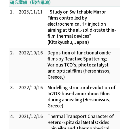
研究業績（招待講演）
1.
2025/11/11
“Study on Switchable Mirror
Films controlled by
electrochemical H+ injection
aiming at the all-solid-state thin-
film thermal devices”
(Kitakyushu, Japan)
2.
2022/10/16
Deposition of functional oxide
films by Reactive Sputtering;
Various TCO’s, photocatalyst
and optical films (Hersonissos,
Greece,)
3.
2022/10/16
Modelling structural evolution of
In2O3-based amorphous films
during annealing (Hersonissos,
Greece)
4.
2021/12/16
Thermal Transport Character of
Hetero-Epitaxial Metal Oxides
Thin Film and Thermophysical