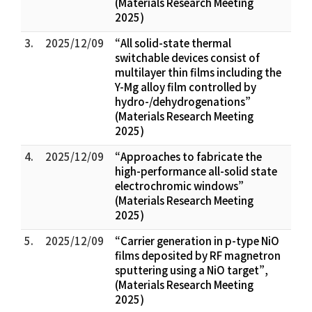
(Materials Research Meeting
2025)
3.
2025/12/09
“All solid-state thermal
switchable devices consist of
multilayer thin films including the
Y-Mg alloy film controlled by
hydro-/dehydrogenations”
(Materials Research Meeting
2025)
4.
2025/12/09
“Approaches to fabricate the
high-performance all-solid state
electrochromic windows”
(Materials Research Meeting
2025)
5.
2025/12/09
“Carrier generation in p-type NiO
films deposited by RF magnetron
sputtering using a NiO target”,
(Materials Research Meeting
2025)