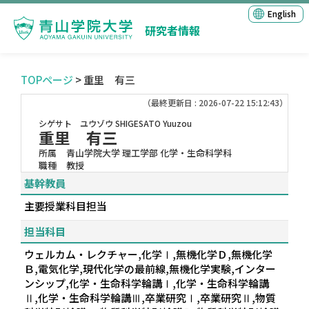
English
研究者情報
TOPページ
> 重里 有三
（最終更新日 : 2026-07-22 15:12:43）
シゲサト ユウゾウ
SHIGESATO Yuuzou
重里 有三
所属
青山学院大学 理工学部 化学・生命科学科
職種
教授
基幹教員
主要授業科目担当
担当科目
ウェルカム・レクチャー,化学Ⅰ,無機化学Ｄ,無機化学
Ｂ,電気化学,現代化学の最前線,無機化学実験,インター
ンシップ,化学・生命科学輪講Ⅰ,化学・生命科学輪講
Ⅱ,化学・生命科学輪講Ⅲ,卒業研究Ⅰ,卒業研究Ⅱ,物質