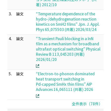
著) 2012/10
3.
論文
“Temperature dependence of the
hydro-/dehydrogenation reaction
kinetics on SmH2 films” Jpn. J. Appl.
Phys 65,075503 (共著) 2026/03/24
4.
論文
“Transient Pauli blocking in a InN
film as a mechanism for broadband
ultrafast optical switching” Physical
Review B 113,045203 (共著)
2026/01/20
5.
論文
“Electron‑to‑phonon dominated
heat transport switching in
Pd‑capped SmHx thin films” AIP
Advances 16,065111 (共著) 2026
全件表示（78件）