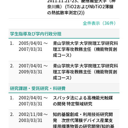
2011.11.21-23、慶應義塾大学（神
奈川県） (TiO2およびNbTiO2薄膜
の熱拡散率測定(2))
全件表示（36件）
学生指導及び学内行政分担
1.
2005/04/01 ～
青山学院大学 大学院理工学研究科
2007/03/31
理工学専攻教務主任（機能物質創
成コース）
2.
2007/04/01 ～
青山学院大学 大学院理工学研究科
2009/03/31
理工学専攻教務主任（機能物質創
成コース）
研究課題・受託研究・科研費
1.
2002/04/01 ～
スパッタ法による高機能光触媒
2007/03/31
の開発 特定領域研究
2.
2002/11/08 ～
知的基盤創成・利用技術研究開
2003/03/31
発 次世代薄膜デバイス産業支
援用標準物質の研究開発(知的基