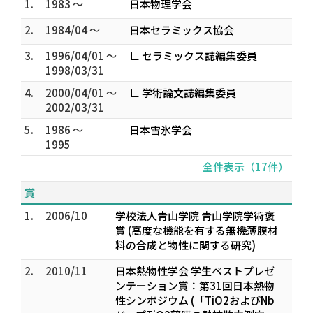
1.
1983 ～
日本物理学会
2.
1984/04 ～
日本セラミックス協会
3.
1996/04/01 ～
∟ セラミックス誌編集委員
1998/03/31
4.
2000/04/01 ～
∟ 学術論文誌編集委員
2002/03/31
5.
1986 ～
日本雪氷学会
1995
全件表示（17件）
賞
1.
2006/10
学校法人青山学院 青山学院学術褒
賞 (高度な機能を有する無機薄膜材
料の合成と物性に関する研究)
2.
2010/11
日本熱物性学会 学生ベストプレゼ
ンテーション賞：第31回日本熱物
性シンポジウム (「TiO2およびNb