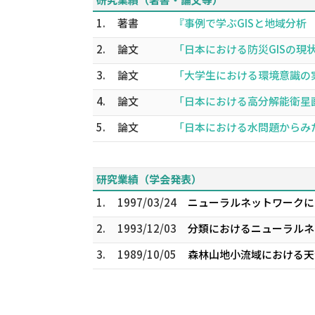
1.
著書
『事例で学ぶGISと地域分析 Arc
2.
論文
「日本における防災GISの現状と
3.
論文
「大学生における環境意識の実態
4.
論文
「日本における高分解能衛星画像の
5.
論文
「日本における水問題からみた水利
研究業績（学会発表）
1.
1997/03/24
ニューラルネットワークに
2.
1993/12/03
分類におけるニューラルネッ
3.
1989/10/05
森林山地小流域における天然