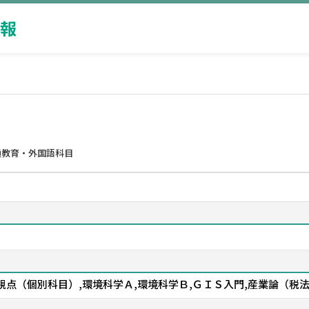
報
通教育・外国語科目
点（個別科目）,環境科学Ａ,環境科学Ｂ,ＧＩＳ入門,産業論（税