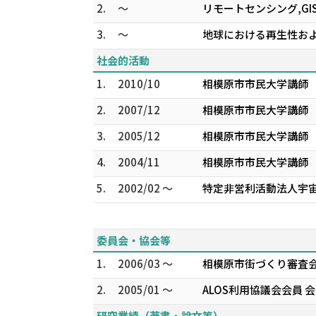
2.
～
リモートセンシング,G
3.
～
地球における再生性お
社会的活動
1.
2010/10
相模原市市民大学講師
2.
2007/12
相模原市市民大学講師
3.
2005/12
相模原市市民大学講師
4.
2004/11
相模原市市民大学講師
5.
2002/02 ～
特定非営利活動法人宇
委員会・協会等
1.
2006/03 ～
相模原市街づくり審査会
2.
2005/01 ～
ALOS利用協議会会員 
研究業績（著書・論文等）