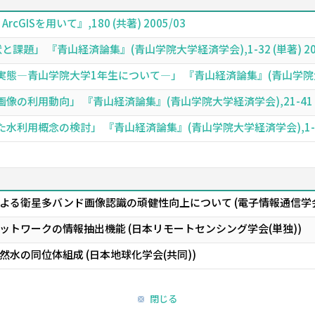
GISを用いて』,180 (共著) 2005/03
課題」 『青山経済論集』(青山学院大学経済学会),1-32 (単著) 200
―青山学院大学1年生について―」 『青山経済論集』(青山学院大学経済学会
利用動向」 『青山経済論集』(青山学院大学経済学会),21-41 (単著
用概念の検討」 『青山経済論集』(青山学院大学経済学会),1-29 (
よる衛星多バンド画像認識の頑健性向上について (電子情報通信学会
トワークの情報抽出機能 (日本リモートセンシング学会(単独))
水の同位体組成 (日本地球化学会(共同))
閉じる