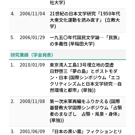
社大学)
4.
2006/11/04
21世紀の日本文学研究「1950年代
大衆文化運動を読み直す」 (立教大
学)
5.
2006/01/29
一九五〇年代国民文学論―「民族」
の多義性 (早稲田大学)
研究業績（学会発表）
1.
2010/01/09
東京湾人工島13号埋立地の空虚
日野啓三『夢の島』とポストモダ
ン・日本 (国際シンポジウム「エコ
クリティシズムと日本文学研究―自
然環境と都市」(単独))
2.
2008/11/08
第一次米軍再編をふりかえる (国際
基督教大学国際シンポジウム「占領
者のまなざし 占領・風景・身体」
(単独))
3.
2001/06/09
『日本の黒い霧』フィクションとリ