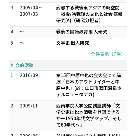
3.
2005/04 ～
変容する戦後東アジアの時空間
2007/03
―戦後/冷戦後の文化と社会 基盤
研究(A)（研究分担者）
4.
～
戦後の国語教育 個人研究
5.
～
文学史 個人研究
全件表示（7件）
社会的活動
1.
2010/09
第15回中原中也の会大会にて講
演「日本のアウトサイダーと中
原中也」(於：山口市湯田温泉ホ
テルニュータナカ)
2.
2009/11
西南学院大学公開講座講師「文
学史家は松本清張を登録できる
か－1950年代文学マップ、そし
て60年代へ」
3.
2009/06
谷川雁シンポジウム講演「谷川