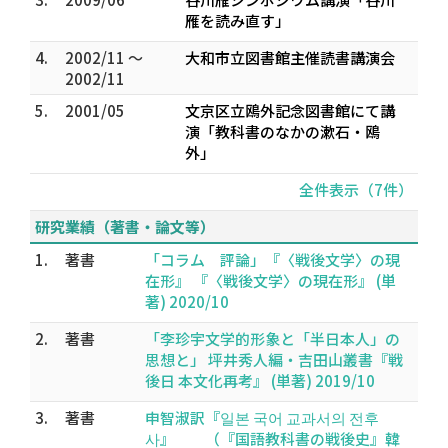
雁を読み直す」
4.
2002/11 ～
大和市立図書館主催読書講演会
2002/11
5.
2001/05
文京区立鴎外記念図書館にて講
演「教科書のなかの漱石・鴎
外」
全件表示（7件）
研究業績（著書・論文等）
1.
著書
「コラム 評論」『〈戦後文学〉の現
在形』 『〈戦後文学〉の現在形』 (単
著) 2020/10
2.
著書
「李珍宇文学的形象と「半日本人」の
思想と」 坪井秀人編・吉田山叢書『戦
後日 本文化再考』 (単著) 2019/10
3.
著書
申智淑訳『일본 국어 교과서의 전후
사』 （『国語教科書の戦後史』韓