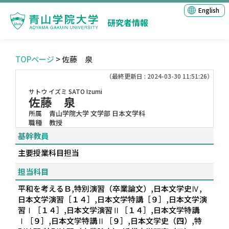
English
研究者情報
TOPページ
> 佐藤 泉
（最終更新日 : 2024-03-30 11:51:26）
サトウ イズミ
SATO Izumi
佐藤 泉
所属
青山学院大学 文学部 日本文学科
職種
教授
基幹教員
主要授業科目担当
担当科目
平和を考えるＢ,特別演習（卒業論文）,日本文学史Ⅳ,
日本文学演習［１４］,日本文学特講［９］,日本文学演
習Ⅰ［１４］,日本文学演習Ⅱ［１４］,日本文学特講
Ⅰ［９］,日本文学特講Ⅱ［９］,日本文学史（四）,特