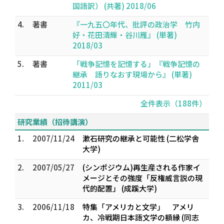
国語訳） (共著) 2018/06
4.
著書
『一九五〇年代、批評の政治学 竹内
好・花田清輝・谷川雁』 (単著)
2018/03
5.
著書
「戦争記憶を記憶する」『戦争記憶の
継承 語りなおす現場から』 (単著)
2011/03
全件表示（188件）
研究業績（招待講演）
1.
2007/11/24
漱石研究の継承と可能性 (二松学舎
大学)
2.
2007/05/27
(シンポジウム)再生産される作家イ
メージとその強度「反権威言説の現
代的配置」 (成蹊大学)
3.
2006/11/18
特集「アメリカと文学」 アメリ
カ、冷戦期日本語文学の額縁 (同志