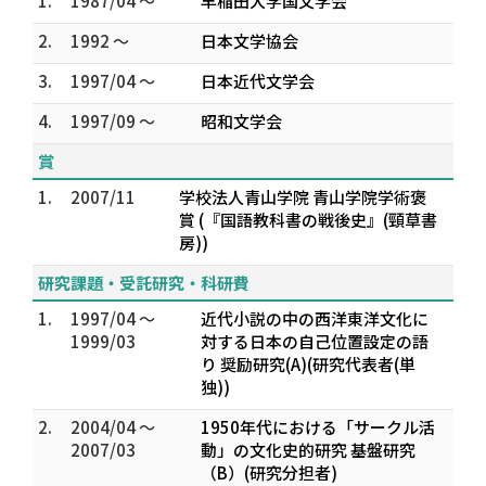
1.
1987/04 ～
早稲田大学国文学会
2.
1992 ～
日本文学協会
3.
1997/04 ～
日本近代文学会
4.
1997/09 ～
昭和文学会
賞
1.
2007/11
学校法人青山学院 青山学院学術褒
賞 (『国語教科書の戦後史』(頸草書
房))
研究課題・受託研究・科研費
1.
1997/04 ～
近代小説の中の西洋東洋文化に
1999/03
対する日本の自己位置設定の語
り 奨励研究(A)(研究代表者(単
独))
2.
2004/04 ～
1950年代における「サークル活
2007/03
動」の文化史的研究 基盤研究
（B）(研究分担者)