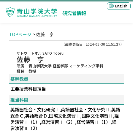
English
研究者情報
TOPページ
> 佐藤 亨
（最終更新日 : 2024-03-30 11:51:27）
サトウ トオル
SATO Tooru
佐藤 亨
所属
青山学院大学 経営学部 マーケティング学科
職種
教授
基幹教員
主要授業科目担当
担当科目
英語圏社会・文化研究Ⅰ,英語圏社会・文化研究Ⅱ,英語
総合Ｃ,英語総合Ｄ,国際文化演習Ⅰ,国際文化演習Ⅱ,経
営演習Ⅰ（1）,経営演習Ⅰ（2）,経営演習Ⅱ（1）,経
営演習Ⅱ（2）