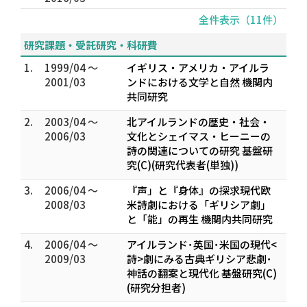
全件表示（11件）
研究課題・受託研究・科研費
1.
1999/04 ～
イギリス・アメリカ・アイルラ
2001/03
ンドにおける文学と自然 機関内
共同研究
2.
2003/04 ～
北アイルランドの歴史・社会・
2006/03
文化とシェイマス・ヒーニーの
詩の関連についての研究 基盤研
究(C)(研究代表者(単独))
3.
2006/04 ～
『声」と『身体』の探求――現代欧
2008/03
米詩劇における「ギリシア劇」
と「能」の再生 機関内共同研究
4.
2006/04 ～
アイルランド･英国･米国の現代<
2009/03
詩>劇にみる古典ギリシア悲劇･
神話の翻案と現代化 基盤研究(C)
(研究分担者)