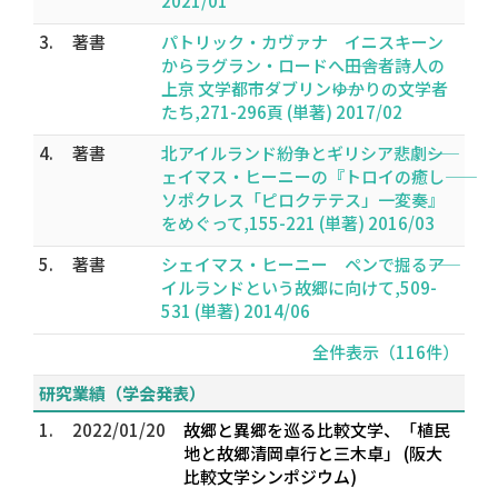
2021/01
3.
著書
パトリック・カヴァナ イニスキーン
からラグラン・ロードへ――田舎者詩人の
上京 文学都市ダブリン――ゆかりの文学者
たち,271-296頁 (単著) 2017/02
4.
著書
北アイルランド紛争とギリシア悲劇――シ
ェイマス・ヒーニーの『トロイの癒し――
ソポクレス「ピロクテテス」一変奏』
をめぐって,155-221 (単著) 2016/03
5.
著書
シェイマス・ヒーニー ペンで掘る――ア
イルランドという故郷に向けて,509-
531 (単著) 2014/06
全件表示（116件）
研究業績（学会発表）
1.
2022/01/20
故郷と異郷を巡る比較文学、「植民
地と故郷――清岡卓行と三木卓」 (阪大
比較文学シンポジウム)