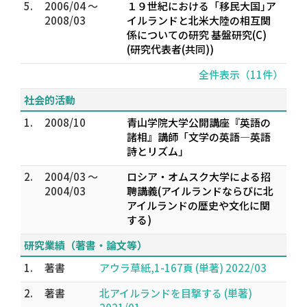
5.
2006/04 ～
１９世紀における「移民大国｣ア
2008/03
イルランドと北米大陸の相互関
係についての研究 基盤研究(C)
(研究代表者(共同))
全件表示（11件）
社会的活動
1.
2008/10
青山学院大学公開講座『英語の
諸相』講師「文学の英語―英語
詩とリズム」
2.
2004/03 ～
ロシア・オムスク大学による招
2004/03
聘講義(アイルランドならびに北
アイルランドの歴史や文化に関
する)
研究業績（著書・論文等）
1.
著書
アウラ草紙,1-167頁 (単著) 2022/03
2.
著書
北アイルランドを目撃する (単著)