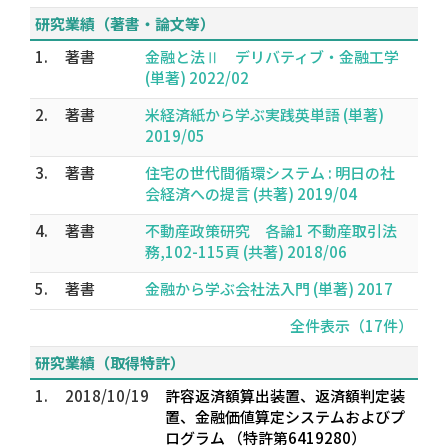
研究業績（著書・論文等）
1.
著書
金融と法Ⅱ デリバティブ・金融工学
(単著) 2022/02
2.
著書
米経済紙から学ぶ実践英単語 (単著)
2019/05
3.
著書
住宅の世代間循環システム : 明日の社
会経済への提言 (共著) 2019/04
4.
著書
不動産政策研究 各論1 不動産取引法
務,102-115頁 (共著) 2018/06
5.
著書
金融から学ぶ会社法入門 (単著) 2017
全件表示（17件）
研究業績（取得特許）
1.
2018/10/19
許容返済額算出装置、返済額判定装
置、金融価値算定システムおよびプ
ログラム （特許第6419280）