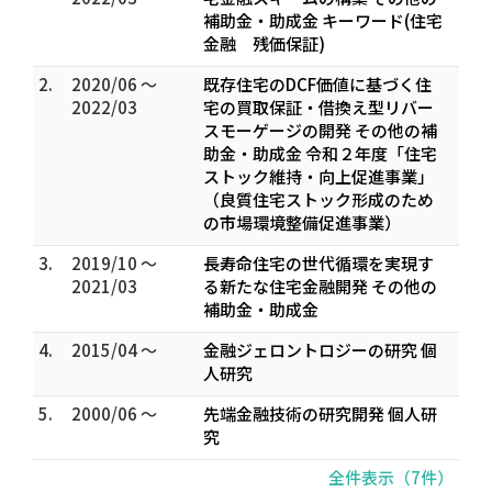
補助金・助成金 キーワード(住宅
金融 残価保証)
2.
2020/06 ～
既存住宅のDCF価値に基づく住
2022/03
宅の買取保証・借換え型リバー
スモーゲージの開発 その他の補
助金・助成金 令和２年度「住宅
ストック維持・向上促進事業」
（良質住宅ストック形成のため
の市場環境整備促進事業）
3.
2019/10 ～
長寿命住宅の世代循環を実現す
2021/03
る新たな住宅金融開発 その他の
補助金・助成金
4.
2015/04 ～
金融ジェロントロジーの研究 個
人研究
5.
2000/06 ～
先端金融技術の研究開発 個人研
究
全件表示（7件）