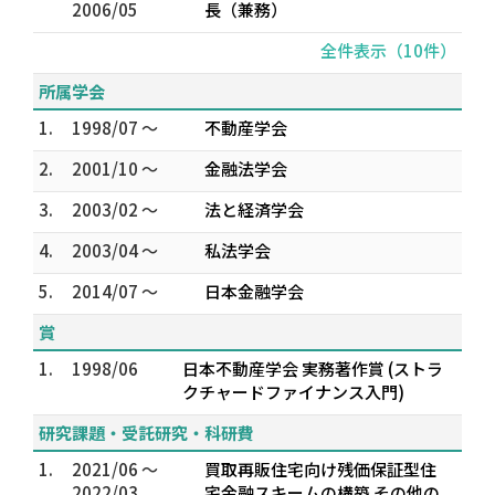
2006/05
長（兼務）
全件表示（10件）
所属学会
1.
1998/07 ～
不動産学会
2.
2001/10 ～
金融法学会
3.
2003/02 ～
法と経済学会
4.
2003/04 ～
私法学会
5.
2014/07 ～
日本金融学会
賞
1.
1998/06
日本不動産学会 実務著作賞 (ストラ
クチャードファイナンス入門)
研究課題・受託研究・科研費
1.
2021/06 ～
買取再販住宅向け残価保証型住
2022/03
宅金融スキームの構築 その他の