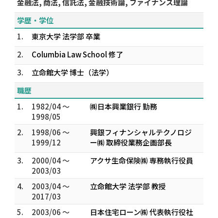
金融法, 商法, 信託法, 金融技術論, ファイナンス理論
学歴・学位
1.
東京大学 法学部 卒業
2.
Columbia Law School 修了
3.
立命館大学 博士（法学）
職歴
1.
1982/04 ～
㈱日本興業銀行 勤務
1998/05
2.
1998/06 ～
興銀フィナンシャルテクノロジ
1999/12
ー㈱ 取締役業務企画部長
3.
2000/04 ～
アクサ生命保険㈱ 専務執行役員
2003/03
4.
2003/04 ～
立命館大学 法学部 教授
2017/03
5.
2003/06 ～
日本住宅ローン㈱ 代表執行役社