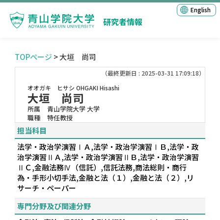
English
研究者情報
TOPページ
> 大垣 尚司
（最終更新日 : 2025-03-31 17:09:18）
オオガキ ヒサシ
OHGAKI Hisashi
大垣 尚司
所属
青山学院大学 大学
職種
特任教授
担当科目
法学・政治学演習ⅠＡ,法学・政治学演習ⅠＢ,法学・政
治学演習ⅡＡ,法学・政治学演習ⅡＢ,法学・政治学演習
ⅡＣ,金融法務Ⅳ（信託）,信託法務,商法総則・商行
為・手形小切手法,金融と法（１）,金融と法（２）,リ
サーチ・ペーパー
専門分野及び関連分野