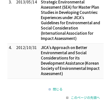
3.
2013/05/14
Strategic Environmental
Assessment (SEA) for Master Plan
Studies in Developing Countries:
Experiences under JICA's
Guidelines for Environmental and
Social Consideration
(International Association for
Impact Assessment)
4.
2012/10/31
JICA’s Approach on Better
Environmental and Social
Considerations for its
Development Assistance (Korean
Society of Environmental Impact
Assessment)
閉じる
このページの先頭へ