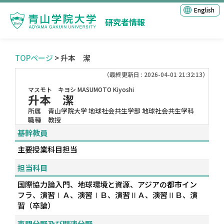
English
研究者情報
TOPページ
> 升本 潔
（最終更新日 : 2026-04-01 21:32:13）
マスモト キヨシ
MASUMOTO Kiyoshi
升本 潔
所属
青山学院大学 地球社会共生学部 地球社会共生学科
職種
教授
基幹教員
主要授業科目担当
担当科目
国際協力論入門、地球環境と資源、アジアの都市イン
フラ、演習ⅠＡ、演習ⅠＢ、演習ⅡＡ、演習ⅡＢ、演
習（卒論）
専門分野及び関連分野