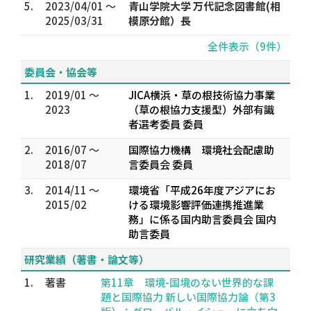
5.
2023/04/01 ～
青山学院大学 万代記念図書館(相
2025/03/31
模原分館）長
全件表示（9件）
委員会・協会等
1.
2019/01 ～
JICA横浜・草の根技術協力事業
2023
（草の根協力支援型）外部有識
者選考委員 委員
2.
2016/07 ～
国際協力機構 環境社会配慮助
2018/07
言委員会 委員
3.
2014/11 ～
環境省「平成26年度アジアにお
2015/02
ける環境影響評価連携推進業
務」に係る国内助言委員会 国内
助言委員
研究業績（著書・論文等）
1.
著書
第11章 環境-国境のない世界的な課
題と国際協力 新しい国際協力論（第3