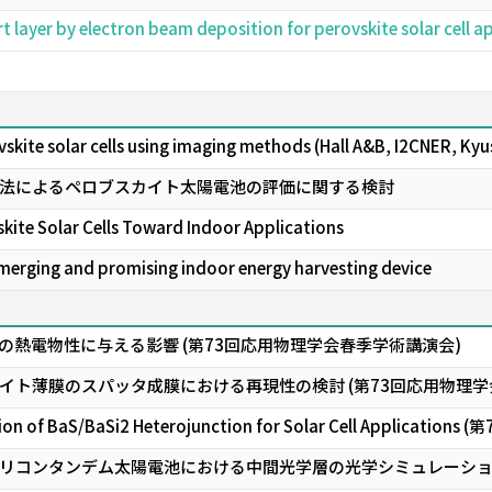
t layer by electron beam deposition for perovskite solar cell
skite solar cells using imaging methods (Hall A&B, I2CNER, Kyu
法によるペロブスカイト太陽電池の評価に関する検討
skite Solar Cells Toward Indoor Applications
 emerging and promising indoor energy harvesting device
薄膜の熱電物性に与える影響 (第73回応用物理学会春季学術講演会)
イト薄膜のスパッタ成膜における再現性の検討 (第73回応用物理学
ition of BaS/BaSi2 Heterojunction for Solar Cell Appl
シリコンタンデム太陽電池における中間光学層の光学シミュレーション