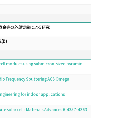
資金等の外部資金による研究
B)
ar cell modules using submicron-sized pyramid
 Radio Frequency Sputtering ACS Omega
ngineering for indoor applications
ite solar cells Materials Advances 6,4357-4363