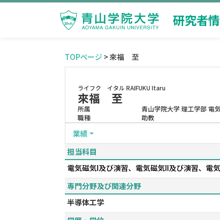
研究者情
TOPページ
> 來福 至
ライフク イタル
RAIFUKU Itaru
來福 至
所属
青山学院大学 理工学部 電
職種
助教
業績
担当科目
電気磁気I及び演習、電気磁気II及び演習、電
専門分野及び関連分野
半導体工学