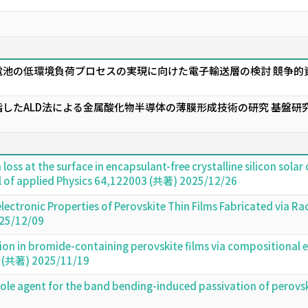
電池の低環境負荷プロセスの実現に向けた電子輸送層の検討 競争的
したALD法による金属酸化物半導体の薄膜形成技術の研究 基盤研究(
n loss at the surface in encapsulant-free crystalline silicon sol
l of applied Physics 64,122003 (共著) 2025/12/26
electronic Properties of Perovskite Thin Films Fabricated via
25/12/09
on in bromide-containing perovskite films via compositional e
 (共著) 2025/11/19
-role agent for the band bending-induced passivation of perovsk