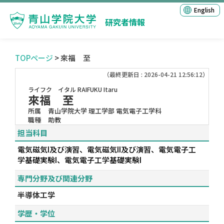
English
研究者情報
TOPページ
> 來福 至
（最終更新日 : 2026-04-21 12:56:12）
ライフク イタル
RAIFUKU Itaru
來福 至
所属
青山学院大学 理工学部 電気電子工学科
職種
助教
担当科目
電気磁気I及び演習、電気磁気II及び演習、電気電子工
学基礎実験I、電気電子工学基礎実験I
専門分野及び関連分野
半導体工学
学歴・学位