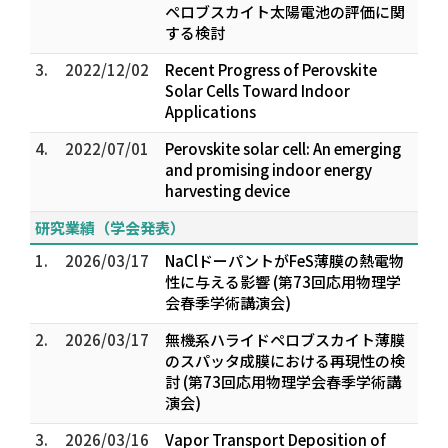
ペロブスカイト太陽電池の評価に関
する検討
3.
2022/12/02
Recent Progress of Perovskite
Solar Cells Toward Indoor
Applications
4.
2022/07/01
Perovskite solar cell: An emerging
and promising indoor energy
harvesting device
研究業績（学会発表）
1.
2026/03/17
NaClドーパントがFeS薄膜の熱電物
性に与える影響 (第73回応用物理学
会春季学術講演会)
2.
2026/03/17
無機系ハライドペロブスカイト薄膜
のスパッタ成膜における再現性の検
討 (第73回応用物理学会春季学術講
演会)
3.
2026/03/16
Vapor Transport Deposition of