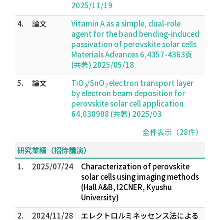
2025/11/19
4.
論文
Vitamin A as a simple, dual-role
agent for the band bending-induced
passivation of perovskite solar cells
Materials Advances 6,4357-4363頁
(共著) 2025/05/18
5.
論文
TiO
/SnO
electron transport layer
2
2
by electron beam deposition for
perovskite solar cell application
64,030908 (共著) 2025/03
全件表示（28件）
研究業績（招待講演）
1.
2025/07/24
Characterization of perovskite
solar cells using imaging methods
(Hall A&B, I2CNER, Kyushu
University)
2.
2024/11/28
エレクトロルミネッセンス法による