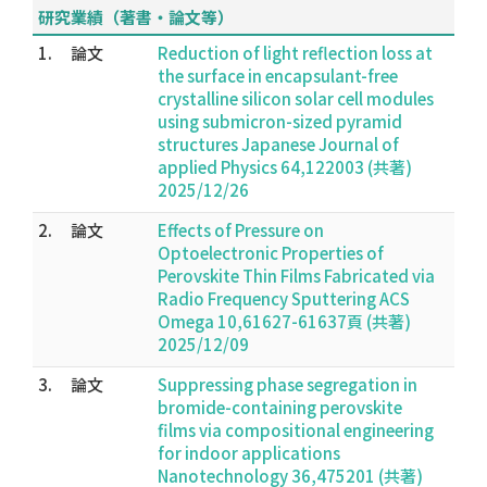
研究業績（著書・論文等）
1.
論文
Reduction of light reflection loss at
the surface in encapsulant-free
crystalline silicon solar cell modules
using submicron-sized pyramid
structures Japanese Journal of
applied Physics 64,122003 (共著)
2025/12/26
2.
論文
Effects of Pressure on
Optoelectronic Properties of
Perovskite Thin Films Fabricated via
Radio Frequency Sputtering ACS
Omega 10,61627-61637頁 (共著)
2025/12/09
3.
論文
Suppressing phase segregation in
bromide-containing perovskite
films via compositional engineering
for indoor applications
Nanotechnology 36,475201 (共著)