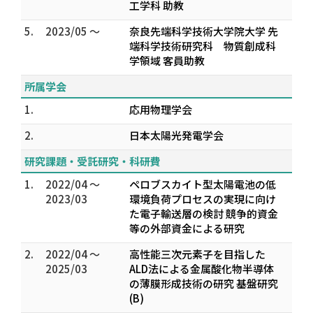
工学科 助教
5.
2023/05 ～
奈良先端科学技術大学院大学 先
端科学技術研究科 物質創成科
学領域 客員助教
所属学会
1.
応用物理学会
2.
日本太陽光発電学会
研究課題・受託研究・科研費
1.
2022/04 ～
ペロブスカイト型太陽電池の低
2023/03
環境負荷プロセスの実現に向け
た電子輸送層の検討 競争的資金
等の外部資金による研究
2.
2022/04 ～
高性能三次元素子を目指した
2025/03
ALD法による金属酸化物半導体
の薄膜形成技術の研究 基盤研究
(B)