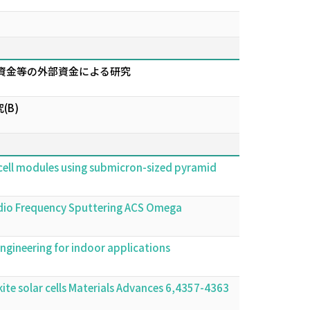
資金等の外部資金による研究
B)
ar cell modules using submicron-sized pyramid
 Radio Frequency Sputtering ACS Omega
ngineering for indoor applications
ite solar cells Materials Advances 6,4357-4363