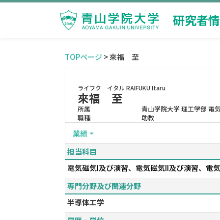
研究者情
TOPページ
> 來福 至
ライフク イタル
RAIFUKU Itaru
來福 至
所属
青山学院大学 理工学部 電
職種
助教
業績
担当科目
電気磁気I及び演習、電気磁気II及び演習、電
専門分野及び関連分野
半導体工学