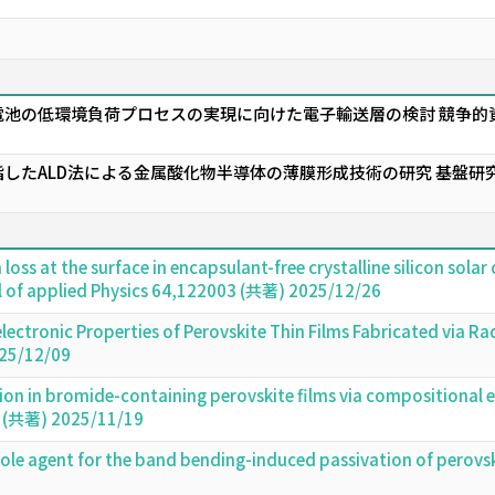
電池の低環境負荷プロセスの実現に向けた電子輸送層の検討 競争的
したALD法による金属酸化物半導体の薄膜形成技術の研究 基盤研究(
n loss at the surface in encapsulant-free crystalline silicon sol
l of applied Physics 64,122003 (共著) 2025/12/26
electronic Properties of Perovskite Thin Films Fabricated via
25/12/09
on in bromide-containing perovskite films via compositional e
 (共著) 2025/11/19
-role agent for the band bending-induced passivation of perovsk