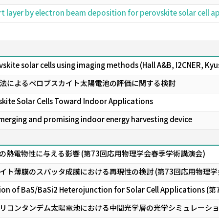
t layer by electron beam deposition for perovskite solar cell
skite solar cells using imaging methods (Hall A&B, I2CNER, Kyu
法によるペロブスカイト太陽電池の評価に関する検討
skite Solar Cells Toward Indoor Applications
 emerging and promising indoor energy harvesting device
薄膜の熱電物性に与える影響 (第73回応用物理学会春季学術講演会)
イト薄膜のスパッタ成膜における再現性の検討 (第73回応用物理学
ition of BaS/BaSi2 Heterojunction for Solar Cell Appl
シリコンタンデム太陽電池における中間光学層の光学シミュレーション