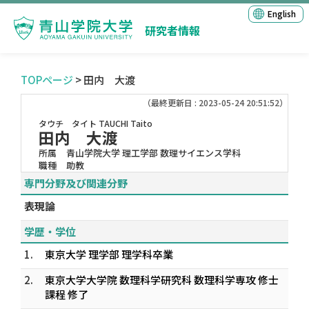
English
研究者情報
TOPページ
> 田内 大渡
（最終更新日 : 2023-05-24 20:51:52）
タウチ タイト
TAUCHI Taito
田内 大渡
所属
青山学院大学 理工学部 数理サイエンス学科
職種
助教
専門分野及び関連分野
表現論
学歴・学位
1.
東京大学 理学部 理学科卒業
2.
東京大学大学院 数理科学研究科 数理科学専攻 修士
課程 修了