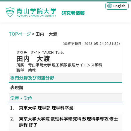
English
研究者情報
TOPページ
> 田内 大渡
（最終更新日 : 2023-05-24 20:51:52）
タウチ タイト
TAUCHI Taito
田内 大渡
所属
青山学院大学 理工学部 数理サイエンス学科
職種
助教
専門分野及び関連分野
表現論
学歴・学位
1.
東京大学 理学部 理学科卒業
2.
東京大学大学院 数理科学研究科 数理科学専攻 修士
課程 修了