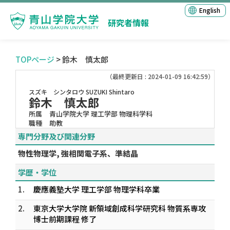
English
研究者情報
TOPページ
> 鈴木 慎太郎
（最終更新日 : 2024-01-09 16:42:59）
スズキ シンタロウ
SUZUKI Shintaro
鈴木 慎太郎
所属
青山学院大学 理工学部 物理科学科
職種
助教
専門分野及び関連分野
物性物理学, 強相関電子系、準結晶
学歴・学位
1.
慶應義塾大学 理工学部 物理学科卒業
2.
東京大学大学院 新領域創成科学研究科 物質系専攻
博士前期課程 修了