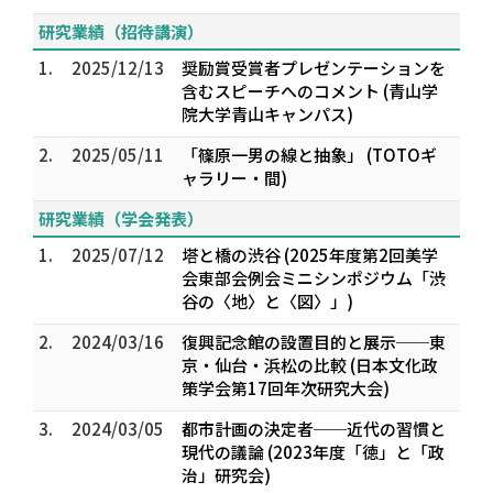
研究業績（招待講演）
1.
2025/12/13
奨励賞受賞者プレゼンテーションを
含むスピーチへのコメント (青山学
院大学青山キャンパス)
2.
2025/05/11
「篠原一男の線と抽象」 (TOTOギ
ャラリー・間)
研究業績（学会発表）
1.
2025/07/12
塔と橋の渋谷 (2025年度第2回美学
会東部会例会ミニシンポジウム「渋
谷の〈地〉と〈図〉」)
2.
2024/03/16
復興記念館の設置目的と展示──東
京・仙台・浜松の比較 (日本文化政
策学会第17回年次研究⼤会)
3.
2024/03/05
都市計画の決定者──近代の習慣と
現代の議論 (2023年度「徳」と「政
治」研究会)