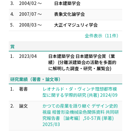
3.
2004/02 ～
日本建築学会
4.
2007/07 ～
表象文化論学会
5.
2008/03 ～
大正イマジュリィ学会
全件表示（11件）
賞
1.
2023/04
日本建築学会 日本建築学会賞（業
績） (分離派建築会の活動を多面的
に解明した調査・研究・展覧会)
研究業績（著書・論文等）
1.
著書
レオナルド・ダ・ヴィンチ理想都市模
型に関する学際的研究 (共著) 2024/09
2.
論文
かつての産業を語り継ぐ デザイン史的
視座 相曽形染機械染色関係資料 共同研
究報告書 ［論考編］,50-57頁 (単著)
2025/03