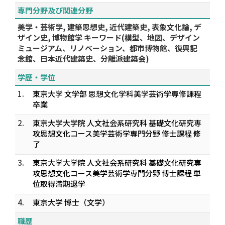
専門分野及び関連分野
美学・芸術学, 建築思想史, 近代建築史, 表象文化論, デ
ザイン史, 博物館学 キーワード(模型、地図、デザイン
ミュージアム、リノベーション、都市博物館、復興記
念館、日本近代建築史、分離派建築会)
学歴・学位
1.
東京大学 文学部 思想文化学科美学芸術学専修課程
卒業
2.
東京大学大学院 人文社会系研究科 基礎文化研究専
攻思想文化コース美学芸術学専門分野 修士課程 修
了
3.
東京大学大学院 人文社会系研究科 基礎文化研究専
攻思想文化コース美学芸術学専門分野 博士課程 単
位取得満期退学
4.
東京大学 博士（文学）
職歴