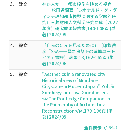
3.
論文
神か人か──都市模型を眺める視点
── 松田達編著『レオナルド・ダ・ヴ
ィンチ理想都市模型に関する学際的研
究』三菱財団人文科学研究助成（2022
年度）研究成果報告書,144-148頁 (単
著) 2024/09
4.
論文
「自らの足元を見るために」（印牧岳
彦『SSA──緊急事態下の建築ユート
ピア』書評） 表象 18,162-165頁 (単
著) 2024/06
5.
論文
"Aesthetics in a renovated city:
Historical view of Mundane
Cityscape in Modern Japan" Zoltán
Somhegyi and Lisa Giombini ed.
<i>The Routledge Companion to
the Philosophy of Architectural
Reconstruction</i>,179-196頁 (単
著) 2024/05
全件表示（15件）