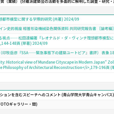
会賞（業績） (分離派建築会の活動を多面的に解明した調査・研究・
市模型に関する学際的研究 (共著) 2024/09
史的視座 相曽形染機械染色関係資料 共同研究報告書 ［論考編］,50-5
る視点── 松田達編著『レオナルド・ダ・ヴィンチ理想都市模型
-148頁 (単著) 2024/09
岳彦『SSA──緊急事態下の建築ユートピア』書評） 表象 18,162-1
city: Historical view of Mundane Cityscape in Modern Japan" Zo
e Philosophy of Architectural Reconstruction</i>,179-196頁 
ションを含むスピーチへのコメント (青山学院大学青山キャンパス)
TOTOギャラリー・間)