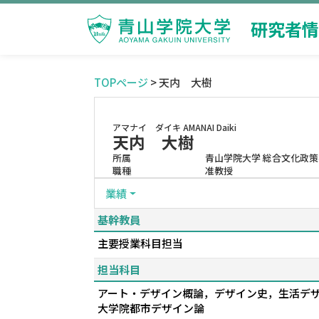
研究者情
TOPページ
> 天内 大樹
アマナイ ダイキ
AMANAI Daiki
天内 大樹
所属
青山学院大学 総合文化政策
職種
准教授
業績
基幹教員
主要授業科目担当
担当科目
アート・デザイン概論，デザイン史，生活デ
大学院都市デザイン論