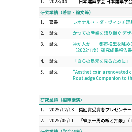
1.
2023/04
日本建築学会 日本建築学
研究業績（著書・論文等）
1.
著書
レオナルド・ダ・ヴィンチ理想都
2.
論文
かつての産業を語り継ぐ デザイン
3.
論文
神か人か──都市模型を眺め
（2022年度）研究成果報告書,144
4.
論文
「自らの足元を見るために」（印牧
5.
論文
"Aesthetics in a renovated 
Routledge Companion to th
研究業績（招待講演）
1.
2025/12/13
奨励賞受賞者プレゼンテー
2.
2025/05/11
「篠原一男の線と抽象」 (
研究業績（学会発表）