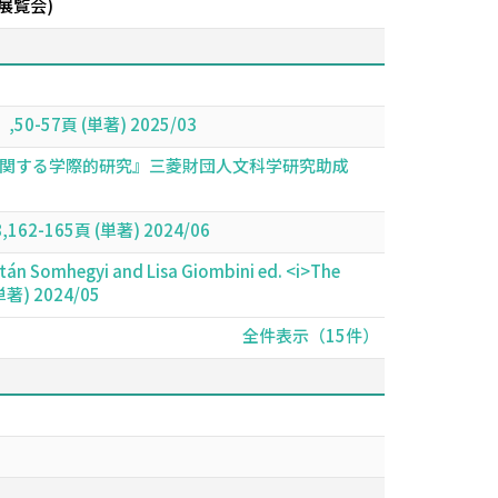
展覧会)
7頁 (単著) 2025/03
に関する学際的研究』三菱財団人文科学研究助成
65頁 (単著) 2024/06
ltán Somhegyi and Lisa Giombini ed. <i>The
(単著) 2024/05
全件表示（15件）